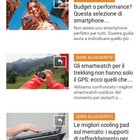
Budget o performance?
Questa selezione di
smartphone
accontenterà tutti
Non esiste uno smartphone
perfetto per tutti. Questa guida
aiuta a individuare quello più
adatto tra le migliori proposte
di luglio 2026.
GUIDE ALL’ACQUISTO
Gli smartwatch per il
trekking non hanno solo
il GPS: ecco quelli che
fanno la differenza
Abbiamo confrontato i migliori
smartwatch outdoor del
momento per aiutarti a
scegliere il modello giusto in
base alle tue esigenze.
GUIDE ALL’ACQUISTO
Le migliori cooling pad
sul mercato: i supporti
di raffreddamento per