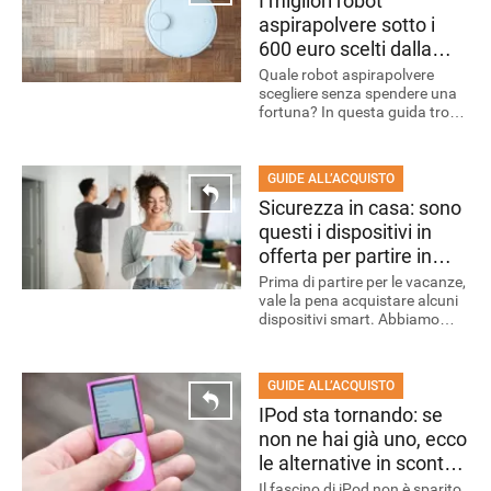
I migliori robot
aspirapolvere sotto i
600 euro scelti dalla
redazione
Quale robot aspirapolvere
scegliere senza spendere una
fortuna? In questa guida trovi i
modelli che, secondo la
redazione, offrono il miglior
rapporto qualità-prezzo.
GUIDE ALL’ACQUISTO
Sicurezza in casa: sono
questi i dispositivi in
offerta per partire in
serenità per le vacanze
Prima di partire per le vacanze,
vale la pena acquistare alcuni
dispositivi smart. Abbiamo
selezionato le soluzioni più
interessanti per aumentare la
sicurezza domestica.
GUIDE ALL’ACQUISTO
IPod sta tornando: se
non ne hai già uno, ecco
le alternative in sconto
con i Prime Day
Il fascino di iPod non è sparito.