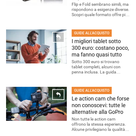
scegliere?
Flip e Fold sembrano simili, ma
rispondono a esigenze diverse.
Scopri quale formato offre più
spazio e quale punta tutto
sulla compattezza.
GUIDE ALL’ACQUISTO
I migliori tablet sotto
300 euro: costano poco,
ma fanno quasi tutto
Sotto 300 euro si trovano
tablet completi, alcuni con
penna inclusa. La guida
confronta i modelli selezionati
e aiuta a scegliere quello più
adatto.
GUIDE ALL’ACQUISTO
Le action cam che forse
non conoscevi: tutte le
alternative alla GoPro
Non tutte le action cam
offrono la stessa esperienza.
Alcune privilegiano la qualità
video, altre cercano