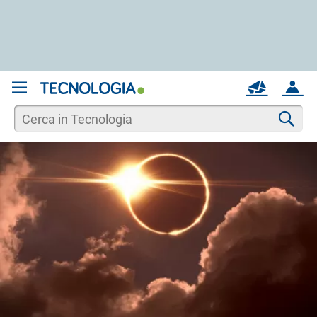
REGISTRATI
MAIL
ACCOUNT
Apri una nuova
MAIL
Cer
AIUTO