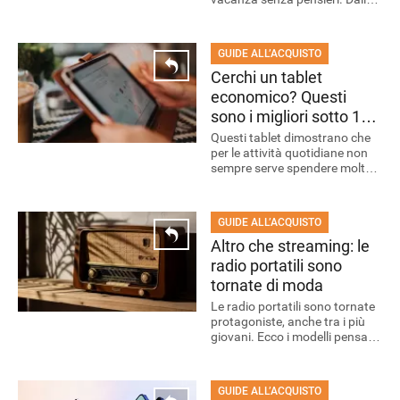
penna antizanzare fino allo
smartwatch indistruttibile.
GUIDE ALL’ACQUISTO
Cerchi un tablet
economico? Questi
sono i migliori sotto 150
euro
Questi tablet dimostrano che
per le attività quotidiane non
sempre serve spendere molto.
Scopri quale potrebbe essere il
più adatto.
GUIDE ALL’ACQUISTO
Altro che streaming: le
radio portatili sono
tornate di moda
Le radio portatili sono tornate
protagoniste, anche tra i più
giovani. Ecco i modelli pensati
per l’ascolto in casa oppure
durante gli spostamenti.
GUIDE ALL’ACQUISTO