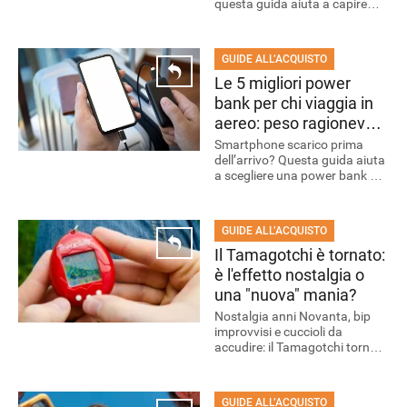
questa guida aiuta a capire
ogni stanza
quando puntare su
condizionatore, ventilatore o
raffrescatore.
GUIDE ALL’ACQUISTO
Le 5 migliori power
bank per chi viaggia in
aereo: peso ragionevole
e tanta batteria
Smartphone scarico prima
dell’arrivo? Questa guida aiuta
a scegliere una power bank da
viaggio pratica e capiente.
GUIDE ALL’ACQUISTO
Il Tamagotchi è tornato:
è l'effetto nostalgia o
una "nuova" mania?
Nostalgia anni Novanta, bip
improvvisi e cuccioli da
accudire: il Tamagotchi torna
in nuove versioni, tra modelli
classici, evoluti e accessori
GUIDE ALL’ACQUISTO