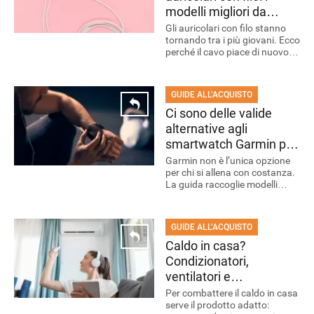
modelli migliori da
scegliere nel 2026
Gli auricolari con filo stanno
tornando tra i più giovani. Ecco
perché il cavo piace di nuovo e
quali modelli meritano
attenzione nel 2026.
GUIDE ALL’ACQUISTO
Ci sono delle valide
alternative agli
smartwatch Garmin per
chi fa tanto sport
Garmin non è l’unica opzione
per chi si allena con costanza.
La guida raccoglie modelli
diversi per sport praticato e
autonomia.
GUIDE ALL’ACQUISTO
Caldo in casa?
GUIDE ALL'ACQUISTO
Condizionatori,
ventilatori e
raffrescatori da
Per combattere il caldo in casa
serve il prodotto adatto:
scegliere per rinfrescare