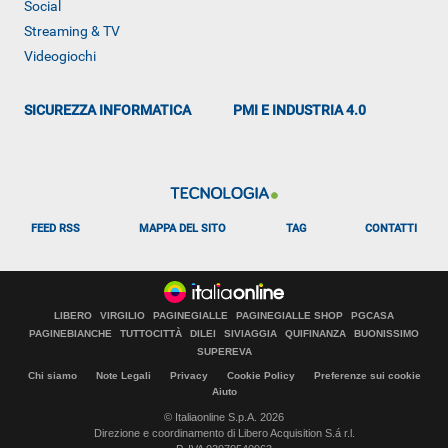
Social
Streaming & TV
Videogiochi
SICUREZZA INFORMATICA
PMI E INDUSTRIA 4.0
FEED RSS
MAPPA DEL SITO
TAG
CONTATTI
LIBERO
VIRGILIO
PAGINEGIALLE
PAGINEGIALLE SHOP
PGCASA
PAGINEBIANCHE
TUTTOCITTÀ
DILEI
SIVIAGGIA
QUIFINANZA
BUONISSIMO
SUPEREVA
Chi siamo
Note Legali
Privacy
Cookie Policy
Preferenze sui cookie
Aiuto
© Italiaonline S.p.A. 2026
Direzione e coordinamento di Libero Acquisition S.á r.l.
Libero Tecnologia è un prodotto Italiaonline