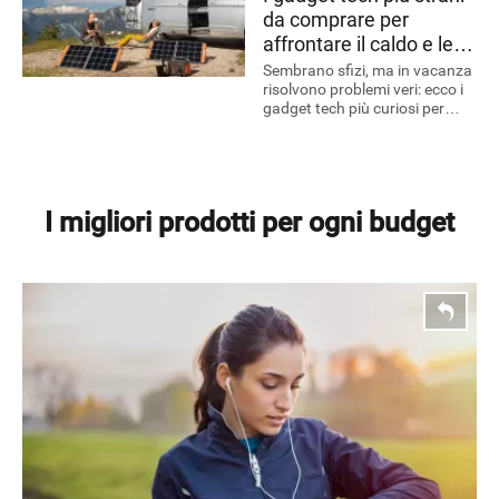
da comprare per
affrontare il caldo e le
vacanze
Sembrano sfizi, ma in vacanza
risolvono problemi veri: ecco i
gadget tech più curiosi per
spiaggia, campeggio e viaggi
on the road
I migliori prodotti per ogni budget