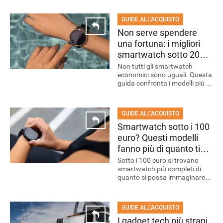
soprattutto leggerezza e
praticità.
GUIDE ALL’ACQUISTO
Non serve spendere
una fortuna: i migliori
smartwatch sotto 200
euro
Non tutti gli smartwatch
economici sono uguali. Questa
guida confronta i modelli più
validi sotto i 200 euro e spiega
cosa controllare prima
dell’acquisto.
GUIDE ALL’ACQUISTO
Smartwatch sotto i 100
euro? Questi modelli
fanno più di quanto ti
aspetti
Sotto i 100 euro si trovano
smartwatch più completi di
quanto si possa immaginare.
La guida raccoglie i modelli più
interessanti e spiega come
scegliere quello giusto.
APPLE
GUIDE ALL’ACQUISTO
I gadget tech più strani