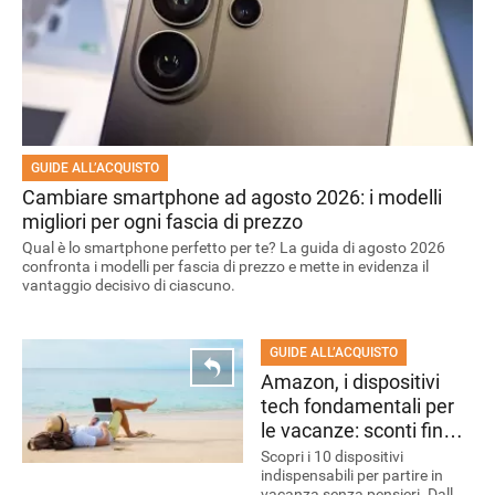
GUIDE ALL’ACQUISTO
Cambiare smartphone ad agosto 2026: i modelli
migliori per ogni fascia di prezzo
Qual è lo smartphone perfetto per te? La guida di agosto 2026
confronta i modelli per fascia di prezzo e mette in evidenza il
vantaggio decisivo di ciascuno.
GUIDE ALL’ACQUISTO
Amazon, i dispositivi
tech fondamentali per
le vacanze: sconti fino
all'80%
Scopri i 10 dispositivi
indispensabili per partire in
vacanza senza pensieri. Dalla