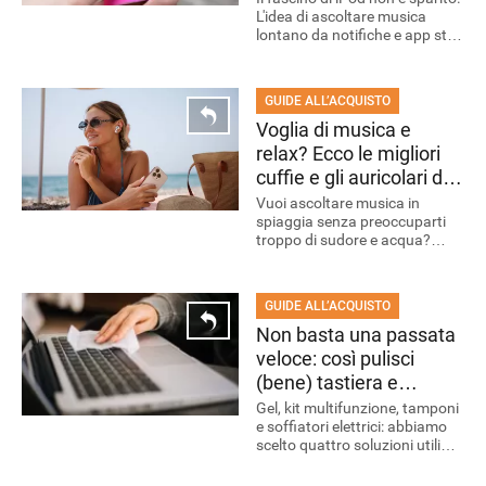
L'idea di ascoltare musica
RECENSIONI
lontano da notifiche e app sta
riportando l'attenzione sui
lettori dedicati. Ecco i modelli
più interessanti in offerta.
GUIDE ALL’ACQUISTO
Voglia di musica e
relax? Ecco le migliori
cuffie e gli auricolari da
portare in spiaggia
Vuoi ascoltare musica in
spiaggia senza preoccuparti
troppo di sudore e acqua?
Ecco alcuni auricolari da tenere
in considerazione per la bella
stagione.
GUIDE ALL’ACQUISTO
Non basta una passata
veloce: così pulisci
(bene) tastiera e
telecomando
Gel, kit multifunzione, tamponi
e soffiatori elettrici: abbiamo
scelto quattro soluzioni utili
per eliminare lo sporco
nascosto tra tasti e pulsanti