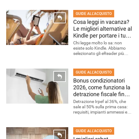
di questa estate. Puoi anche
risparmiare centinaia di euro.
GUIDE ALL’ACQUISTO
Cosa leggi in vacanza?
Le migliori alternative al
Kindle per portare i tuoi
romanzi sempre con te
Chi legge molto lo sa: non
esiste solo Kindle. Abbiamo
selezionato gli eReader più
interessanti del momento,
ciascuno con caratteristiche
pensate per esigenze diverse.
GUIDE ALL’ACQUISTO
Bonus condizionatori
2026, come funziona la
detrazione fiscale fino
al 50%
Detrazione Irpef al 36%, che
sale al 50% sulla prima casa:
requisiti, impianti ammessi e
bonifico parlante per le spese
del 2025 e del 2026
GUIDE ALL’ACQUISTO