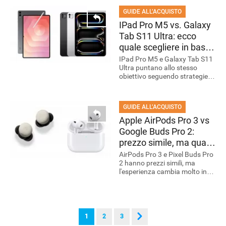
GUIDE ALL’ACQUISTO
IPad Pro M5 vs. Galaxy
Tab S11 Ultra: ecco
quale scegliere in base
alle proprie necessità
IPad Pro M5 e Galaxy Tab S11
Ultra puntano allo stesso
obiettivo seguendo strategie
diverse. Ecco quale modello
scegliere in base alle proprie
abitudini d'uso.
GUIDE ALL’ACQUISTO
Apple AirPods Pro 3 vs
Google Buds Pro 2:
prezzo simile, ma quale
conviene acquistare?
AirPods Pro 3 e Pixel Buds Pro
2 hanno prezzi simili, ma
l'esperienza cambia molto in
base allo smartphone
utilizzato. Scopri quale
scegliere.
1
2
3