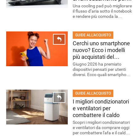
laptop scelti dalla
Una cooling pad può migliorare
il flusso d’aria sotto il notebook
redazione
e rendere più comoda la
postazione. Scopri come
funziona e quali modelli ha
scelto la redazione.
GUIDE ALL’ACQUISTO
Cerchi uno smartphone
nuovo? Ecco i modelli
più acquistati del
OFFERTE
momento
Giugno 2026 ha premiato
dispositivi pensati per utenti
diversi. Ecco quali smartphone
si sono fatti notare e a chi
sono consigliati.
GUIDE ALL’ACQUISTO
I migliori condizionatori
e ventilatori per
combattere il caldo
Scopri i migliori condizionatori
e ventilatori da comprare oggi
per combattere l'afa e il caldo