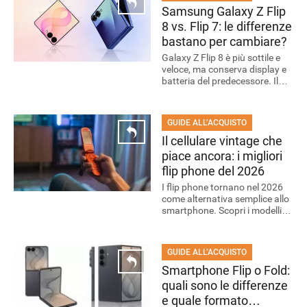
Samsung Galaxy Z Flip
8 vs. Flip 7: le differenze
bastano per cambiare?
Galaxy Z Flip 8 è più sottile e
veloce, ma conserva display e
batteria del predecessore. Il
confronto chiarisce quando
ANDROID
l’upgrade ha davvero senso.
GUIDE ALL’ACQUISTO
Il cellulare vintage che
piace ancora: i migliori
flip phone del 2026
I flip phone tornano nel 2026
come alternativa semplice allo
smartphone. Scopri i modelli
migliori e trova quello più
adatto alle tue esigenze.
GUIDE ALL’ACQUISTO
Smartphone Flip o Fold:
quali sono le differenze
e quale formato