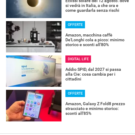
Eclissi solare del 12 agosto: dove
si vedrà in Italia, a che ora e
come guardarla senza rischi
OFFERTE
Amazon, macchina caffè
De'Longhi cola a picco: minimo
storico e sconti all'80%
DIGITAL LIFE
Addio SPID, dal 2027 si passa
alla Cie: cosa cambia per i
cittadini
OFFERTE
Amazon, Galaxy Z Fold8 prezzo
stracciato e minimo storico:
sconti all'85%