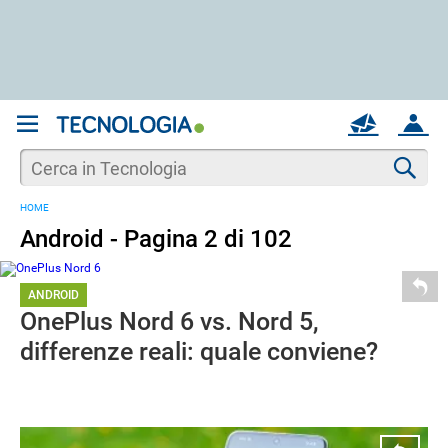
REGISTRATI
MAIL
ACCOUNT
Apri una nuova
MAIL
Cer
HOME
AIUTO
Android - Pagina 2 di 102
ANDROID
OnePlus Nord 6 vs. Nord 5,
differenze reali: quale conviene?