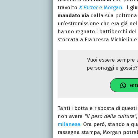
travolto
X Factor
e Morgan
. Il
giu
mandato
via
dalla sua poltrona
un’estromissione che era già nel
hanno regnato i battibecchi del
stoccata a Francesca Michielin e
Vuoi essere sempre a
personaggi e gossip? 
Ent
Tanti i botta e risposta di questi
non avere
"Il peso della cultura"
milanese
. Ora però, stando a q
rassegna stampa, Morgan potr