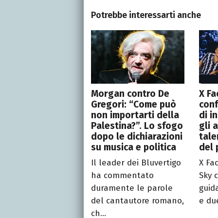
Potrebbe interessarti anche
Morgan contro De
X Fa
Gregori: “Come può
conf
non importarti della
di i
Palestina?”. Lo sfogo
gli 
dopo le dichiarazioni
tale
su musica e politica
del 
Il leader dei Bluvertigo
X Fa
ha commentato
Sky 
duramente le parole
guid
del cantautore romano,
e due
ch...