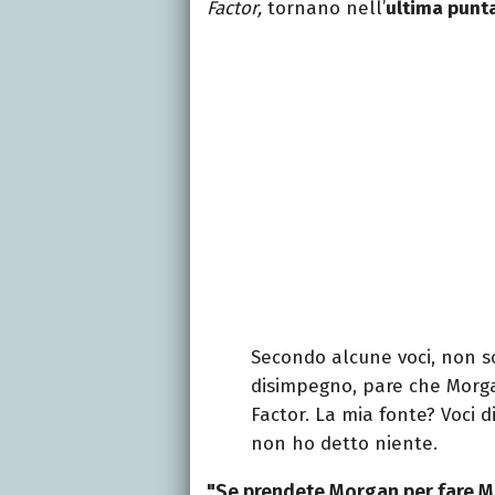
Factor,
tornano nell’
ultima punt
Secondo alcune voci, non so 
disimpegno, pare che Morga
Factor. La mia fonte? Voci 
non ho detto niente.
"Se prendete Morgan per fare M