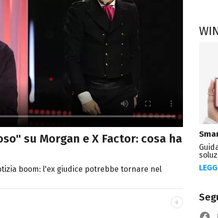
WI
Smar
oso" su Morgan e X Factor: cosa ha
Guida
soluz
LEGG
otizia boom: l'ex giudice potrebbe tornare nel
Segu