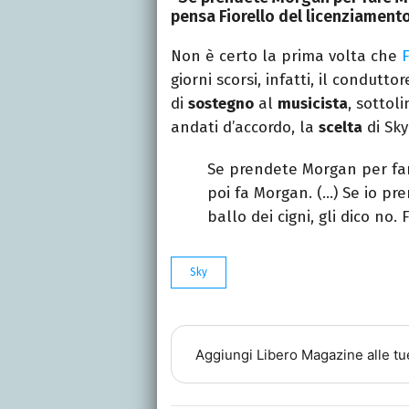
pensa Fiorello del licenziament
Non è certo la prima volta che
F
giorni scorsi, infatti, il conduttor
di
sostegno
al
musicista
, sotto
andati d’accordo, la
scelta
di Sk
Se prendete Morgan per far
poi fa Morgan. (…) Se io pre
ballo dei cigni, gli dico no. 
Sky
Aggiungi
Libero Magazine
alle tu