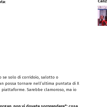
Canz
ata
:
se solo di corridoio, salotto o
n possa tornare nell’ultima puntata di X
di piattaforme. Sarebbe clamoroso, ma io
organ, non vi dovete sorprendere": cosa