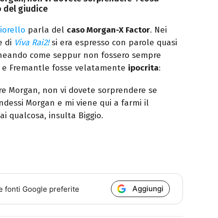
o del giudice
iorello
parla del
caso Morgan-X Factor
. Nei
e di
Viva Rai2!
si era espresso con parole quasi
lineando come seppur non fossero sempre
y e Fremantle fosse velatamente
ipocrita
:
e Morgan, non vi dovete sorprendere se
ndessi Morgan e mi viene qui a farmi il
Fai qualcosa, insulta Biggio.
Aggiungi
e fonti Google preferite