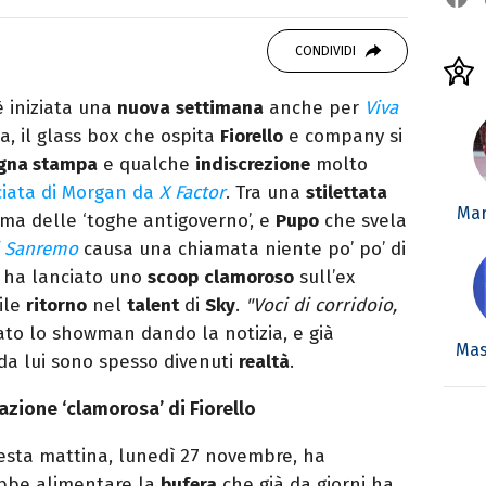
o mancare, il silenzio, il mare e Il Libro
omodino, insieme a un romanzo di Zafon.
CONDIVIDI
è iniziata una
nuova
settimana
anche per
Viva
, il glass box che ospita
Fiorello
e company si
gna stampa
e qualche
indiscrezione
molto
ciata di Morgan da
X Factor
. Tra una
stilettata
Mar
ma delle ‘toghe antigoverno’, e
Pupo
che svela
di Sanremo
causa una chiamata niente po’ po’ di
o ha lanciato uno
scoop
clamoroso
sull’ex
bile
ritorno
nel
talent
di
Sky
.
"Voci di corridoio,
ato lo showman dando la notizia, e già
Mas
 da lui sono spesso divenuti
realtà
.
azione ‘clamorosa’ di Fiorello
sta mattina, lunedì 27 novembre, ha
bbe alimentare la
bufera
che già da giorni ha