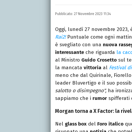
Nella mia vita non posson
dell'inquietudine sul c
Pubblicato:
27 Novembre 2023 11:34
Oggi, lunedì 27 novembre 2023, 
Rai2!
Puntuale come ogni mattina
è svegliato con una
nuova
rasse
interessante
che riguarda
la cac
al Ministro
Guido
Crosetto
sul te
la mancata
vittoria
al
Festival 
meno che dal Quirinale, Fiorell
leader Bluvertigo e il suo possi
salotto o disimpegno",
ha ironizz
sappiamo che i
rumor
spifferati
Morgan torna a X Factor: la rivel
Nel
glass box
del
Foro
italico
que
risuonato una
notizia
che potre