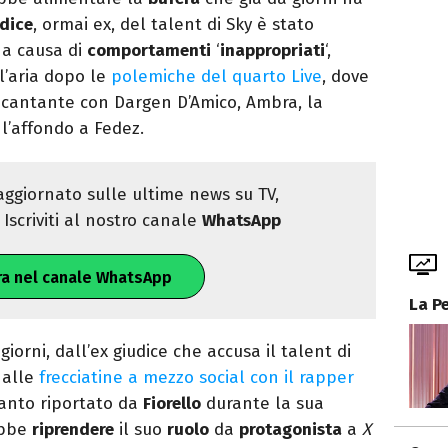
dice
, ormai ex, del talent di Sky è stato
 a causa di
comportamenti
‘
inappropriati
‘,
l’aria dopo le
polemiche del quarto Live
, dove
 cantante con Dargen D’Amico, Ambra, la
 l’affondo a Fedez.
ggiornato sulle ultime news su TV,
Iscriviti al nostro canale
WhatsApp
ra nel canale WhatsApp
La P
 giorni, dall’ex giudice che accusa il talent di
, alle
frecciatine a mezzo social con il rapper
uanto riportato da
Fiorello
durante la sua
ebbe
riprendere
il suo
ruolo
da
protagonista
a
X