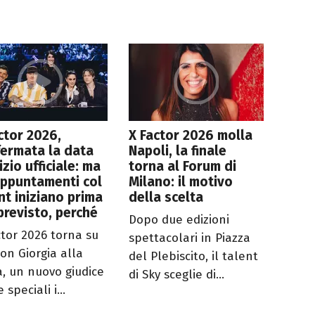
ctor 2026,
X Factor 2026 molla
ermata la data
Napoli, la finale
nizio ufficiale: ma
torna al Forum di
appuntamenti col
Milano: il motivo
nt iniziano prima
della scelta
previsto, perché
Dopo due edizioni
ctor 2026 torna su
spettacolari in Piazza
con Giorgia alla
del Plebiscito, il talent
a, un nuovo giudice
di Sky sceglie di...
 speciali i...