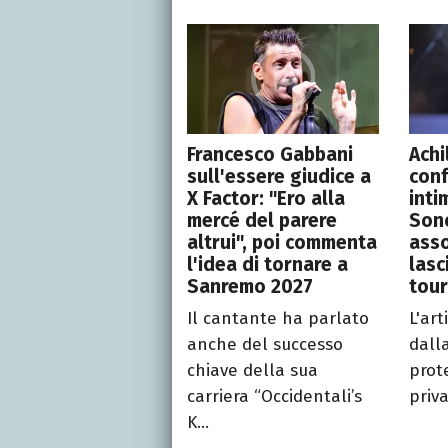
Francesco Gabbani
Achi
sull'essere giudice a
conf
X Factor: "Ero alla
inti
mercé del parere
Son
altrui", poi commenta
asso
l'idea di tornare a
lasc
Sanremo 2027
tour
Il cantante ha parlato
L'art
anche del successo
dalla
chiave della sua
prot
carriera “Occidentali’s
priva
K...