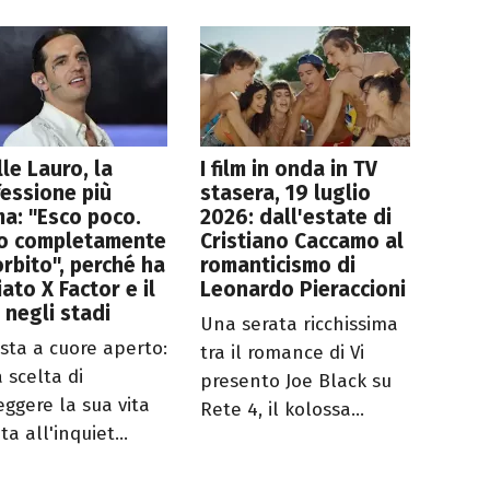
lle Lauro, la
I film in onda in TV
essione più
stasera, 19 luglio
ma: "Esco poco.
2026: dall'estate di
o completamente
Cristiano Caccamo al
rbito", perché ha
romanticismo di
iato X Factor e il
Leonardo Pieraccioni
 negli stadi
Una serata ricchissima
ista a cuore aperto:
tra il romance di Vi
 scelta di
presento Joe Black su
eggere la sua vita
Rete 4, il kolossa...
ta all'inquiet...