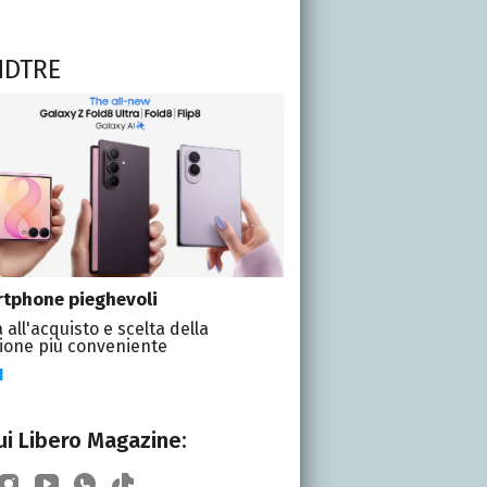
NDTRE
tphone pieghevoli
 all'acquisto e scelta della
ione più conveniente
I
i Libero Magazine: