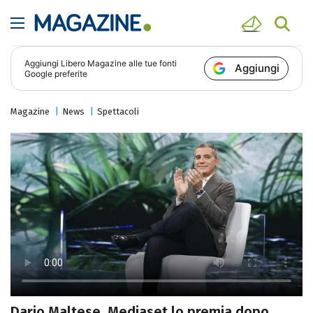
Aggiungi
Libero Magazine
alle tue fonti
Aggiungi
Google preferite
Magazine
News
Spettacoli
Dario Maltese, Mediaset lo premia dopo