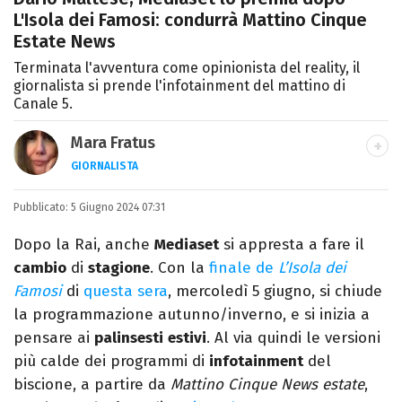
L'Isola dei Famosi: condurrà Mattino Cinque
Estate News
Terminata l'avventura come opinionista del reality, il
giornalista si prende l'infotainment del mattino di
Canale 5.
Mara Fratus
GIORNALISTA
Nella mia vita non possono mancare, il
Pubblicato:
5 Giugno 2024 07:31
silenzio, il mare e Il Libro dell'inquietudine
sul comodino, insieme a un romanzo di
Dopo la Rai, anche
Mediaset
si appresta a fare il
Zafon.
cambio
di
stagione
. Con la
finale de
L’Isola dei
Famosi
di
questa sera
, mercoledì 5 giugno, si chiude
la programmazione autunno/inverno, e si inizia a
pensare ai
palinsesti
estivi
. Al via quindi le versioni
più calde dei programmi di
infotainment
del
biscione, a partire da
Mattino Cinque News estate
,