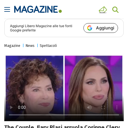
Aggiungi
Libero Magazine
alle tue fonti
Aggiungi
Google preferite
Magazine
News
Spettacoli
The Couple, Ilary Blasi arruola Corinne Clery