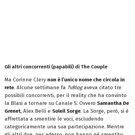
Gli altri concorrenti (papabili) di The Couple
Ma Corinne Clery
non è l’unico nome che circola in
rete
. Alcune settimane fa
TvBlog
aveva citato tre
possibili concorrenti, per il reality che ha convinto
la Blasi a tornare su Canale 5. Ovvero
Samantha De
Grenet
, Alex Belli e
Soleil Sorge
. La Sorge, però, si è
affrettata a smentire le voci, escludendo
categoricamente una sua partecipazione. Mentre
gli altri due, per adesso, non hanno né smentito