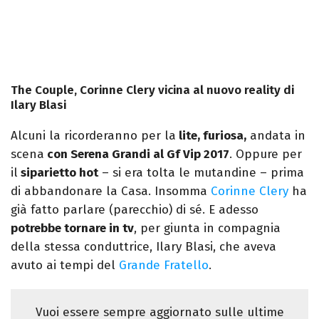
The Couple, Corinne Clery vicina al nuovo reality di
Ilary Blasi
Alcuni la ricorderanno per la
lite, furiosa,
andata in
scena
con Serena Grandi al Gf Vip 2017
. Oppure per
il
siparietto hot
– si era tolta le mutandine – prima
di abbandonare la Casa. Insomma
Corinne Clery
ha
già fatto parlare (parecchio) di sé. E adesso
potrebbe tornare in tv
, per giunta in compagnia
della stessa conduttrice, Ilary Blasi, che aveva
avuto ai tempi del
Grande Fratello
.
Vuoi essere sempre aggiornato sulle ultime