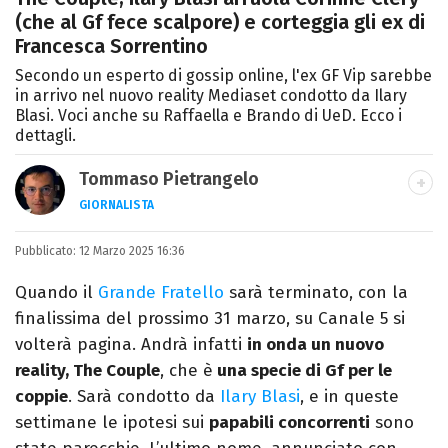
(che al Gf fece scalpore) e corteggia gli ex di
Francesca Sorrentino
Secondo un esperto di gossip online, l'ex GF Vip sarebbe
in arrivo nel nuovo reality Mediaset condotto da Ilary
Blasi. Voci anche su Raffaella e Brando di UeD. Ecco i
dettagli.
Tommaso Pietrangelo
GIORNALISTA
Autore, giornalista, cantautore. Laureato in
Pubblicato:
12 Marzo 2025 16:36
Letterature Straniere, è appassionato di
cinema, poesia e Shakespeare. Scrive
Quando il
Grande Fratello
sarà terminato, con la
canzoni e ama i gatti.
finalissima del prossimo 31 marzo, su Canale 5 si
volterà pagina. Andrà infatti
in onda un nuovo
reality, The Couple
, che è
una specie di Gf per le
coppie
. Sarà condotto da
Ilary Blasi
, e in queste
settimane le ipotesi sui
papabili concorrenti
sono