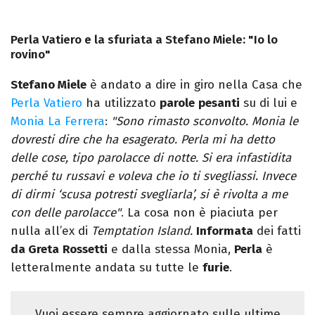
Perla Vatiero e la sfuriata a Stefano Miele: "Io lo
rovino"
Stefano Miele
è andato a dire in giro nella Casa che
Perla Vatiero
ha utilizzato
parole
pesanti
su di lui e
Monia La Ferrera
:
"Sono rimasto sconvolto. Monia le
dovresti dire che ha esagerato. Perla mi ha detto
delle cose, tipo parolacce di notte. Si era infastidita
perché tu russavi e voleva che io ti svegliassi. Invece
di dirmi ‘scusa potresti svegliarla’, si è rivolta a me
con delle parolacce"
. La cosa non è piaciuta per
nulla all’ex di
Temptation Island.
Informata
dei fatti
da Greta
Rossetti
e dalla stessa Monia,
Perla
è
letteralmente andata su tutte le
furie
.
Vuoi essere sempre aggiornato sulle ultime