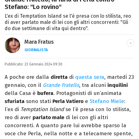
Stefano: "Lo rovino"
L'ex di Temptation Island se l'è presa con lo stilista, reo
di aver parlato male di lei con gli altri concorrenti: "Gli
do due settimane di vita qui dentro".
Mara Fratus
GIORNALISTA
Nella mia vita non possono mancare, il
Pubblicato:
23 Gennaio 2024 09:30
silenzio, il mare e Il Libro dell'inquietudine
sul comodino, insieme a un romanzo di
A poche ore dalla
diretta
di
questa sera
, martedì 23
Zafon.
gennaio, con il
Grande Fratello
, tra alcuni
inquilini
della Casa è
bufera
. Protagonisti di un’animata
sfuriata
sono stati
Perla Vatiero
e
Stefano Miele
:
l’ex di
Temptation Island
se l’è presa con lo stilista,
reo di aver
parlato male
di lei con gli altri
concorrenti. A quanto pare lui avrebbe sparso la
voce che Perla, nella notte e a telecamere spente,