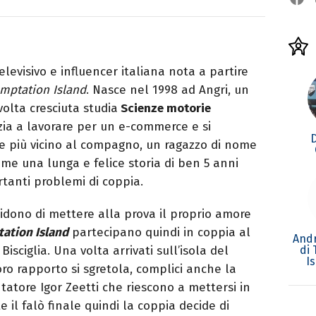
levisivo e influencer italiana nota a partire
mptation Island
. Nasce nel 1998 ad Angri, un
olta cresciuta studia
Scienze motorie
izia a lavorare per un e-commerce e si
are più vicino al compagno, un ragazzo di nome
eme una lunga e felice storia di ben 5 anni
rtanti problemi di coppia.
ecidono di mettere alla prova il proprio amore
ation Island
partecipano quindi in coppia al
Andr
di
isciglia. Una volta arrivati sull’isola del
I
ro rapporto si sgretola, complici anche la
ntatore Igor Zeetti che riescono a mettersi in
e il falò finale quindi la coppia decide di