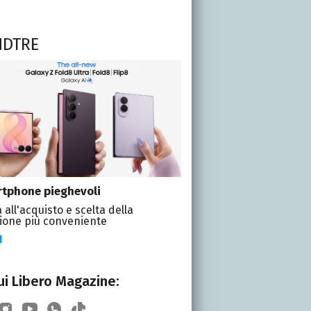
NDTRE
tphone pieghevoli
 all'acquisto e scelta della
ione più conveniente
I
i Libero Magazine: