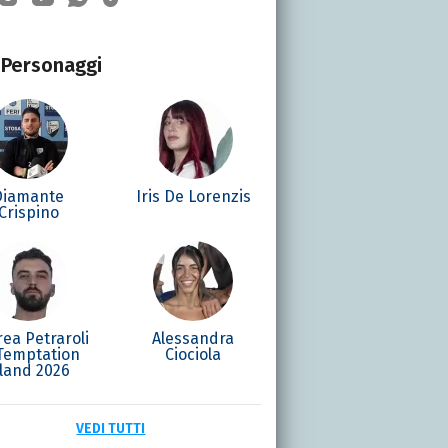
Personaggi
Diamante
Iris De Lorenzis
Crispino
ea Petraroli
Alessandra
 Temptation
Ciociola
sland 2026
VEDI TUTTI