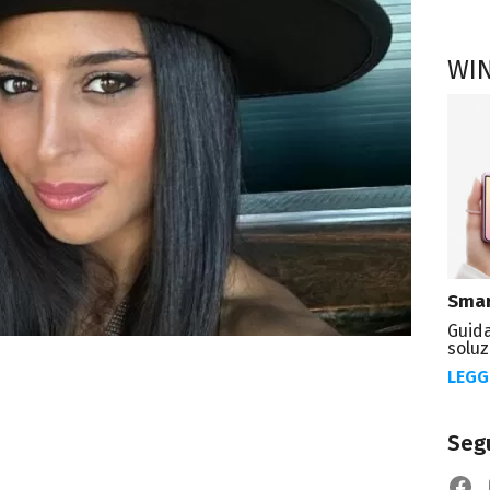
WI
Smar
Guida
soluz
LEGG
Segu