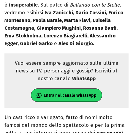
è
insuperabile.
Sul palco di
Ballando con le Stelle
,
vedremo esibirsi
Iva Zanicchi, Dario Cassini, Enrico
Montesano, Paola Barale, Marta Flavi, Luisella
Costamagna, Giampiero Mughini, Rosanna Banfi,
Ema Stokholma, Lorenzo Biagiarelli, Alessandro
Egger, Gabriel Garko
e
Alex Di Giorgio.
Vuoi essere sempre aggiornato sulle ultime
news su TV, personaggi e gossip? Iscriviti al
nostro canale
WhatsApp
Entra nel canale WhatsApp
Un cast ricco e variegato, fatto di nomi molto
famosi del mondo dello spettacolo e per la prima
volta al suo interno ci sono anche dei
personaggi