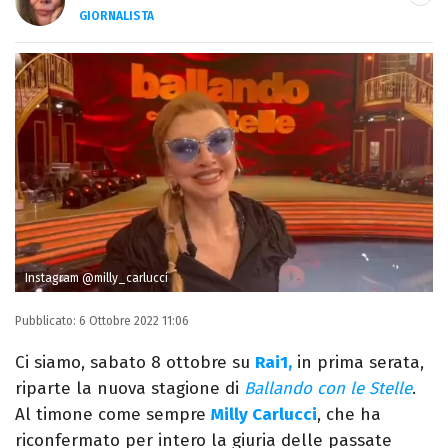
GIORNALISTA
Nella mia vita non possono mancare, il
silenzio, il mare e Il Libro dell'inquietudine
sul comodino, insieme a un romanzo di
Zafon.
Instagram @milly_carlucci
Pubblicato:
6 Ottobre 2022 11:06
Ci siamo, sabato 8 ottobre su
Rai1,
in prima serata,
riparte la nuova stagione di
Ballando con le Stelle
.
Al timone come sempre
Milly Carlucci
, che ha
riconfermato per intero la giuria delle passate