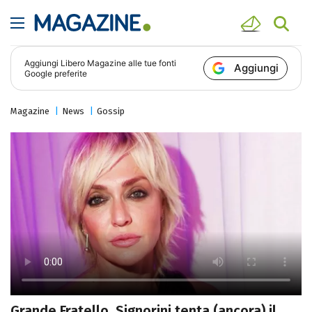
Aggiungi
Libero Magazine
alle tue fonti
Aggiungi
Google preferite
Magazine
News
Gossip
Grande Fratello, Signorini tenta (ancora) il