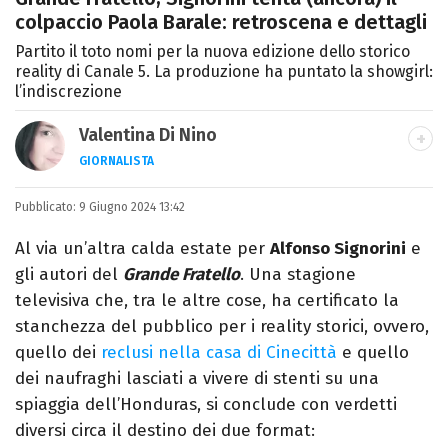
colpaccio Paola Barale: retroscena e dettagli
Partito il toto nomi per la nuova edizione dello storico
reality di Canale 5. La produzione ha puntato la showgirl:
l’indiscrezione
Valentina Di Nino
GIORNALISTA
LINKEDIN
INSTAGRAM
FACEBOOK
SITO
Pubblicato:
Romana, laurea in Scienze Politiche,
9 Giugno 2024 13:42
giornalista per caso. Ho scritto per
Al via un’altra calda estate per
Alfonso Signorini
e
quotidiani, settimanali, siti e agenzie,
gli autori del
Grande Fratello
. Una stagione
prevalentemente di cronaca e spettacoli.
televisiva che, tra le altre cose, ha certificato la
stanchezza del pubblico per i reality storici, ovvero,
quello dei
reclusi nella casa di Cinecittà
e quello
dei naufraghi lasciati a vivere di stenti su una
spiaggia dell’Honduras, si conclude con verdetti
diversi circa il destino dei due format: