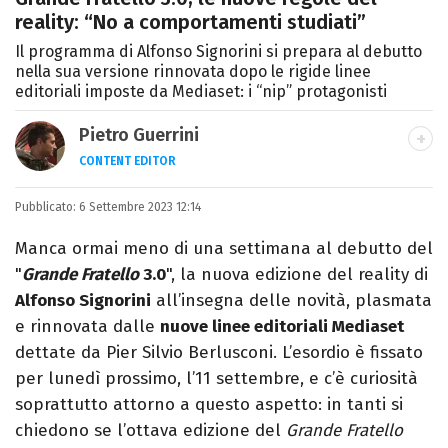
reality: “No a comportamenti studiati”
Il programma di Alfonso Signorini si prepara al debutto
nella sua versione rinnovata dopo le rigide linee
editoriali imposte da Mediaset: i “nip” protagonisti
Pietro Guerrini
CONTENT EDITOR
Laurea in Lettere, smania di viaggi e
Pubblicato:
6 Settembre 2023 12:14
passione per i cartoni (della pizza e della
Pixar).
Manca ormai meno di una settimana al debutto del
"
Grande Fratello
3.0
", la nuova edizione del reality di
Alfonso Signorini
all’insegna delle novità, plasmata
e rinnovata dalle
nuove linee editoriali Mediaset
dettate da Pier Silvio Berlusconi. L’esordio è fissato
per lunedì prossimo, l’11 settembre, e c’è curiosità
soprattutto attorno a questo aspetto: in tanti si
chiedono se l’ottava edizione del
Grande Fratello