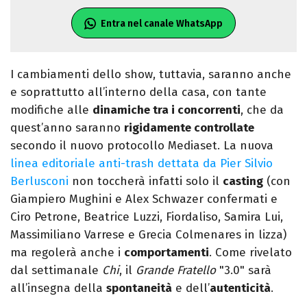
Entra nel canale WhatsApp
I cambiamenti dello show, tuttavia, saranno anche
e soprattutto all’interno della casa, con tante
modifiche alle
dinamiche tra i concorrenti
, che da
quest’anno saranno
rigidamente controllate
secondo il nuovo protocollo Mediaset. La nuova
linea editoriale anti-trash dettata da Pier Silvio
Berlusconi
non toccherà infatti solo il
casting
(con
Giampiero Mughini e Alex Schwazer confermati e
Ciro Petrone, Beatrice Luzzi, Fiordaliso, Samira Lui,
Massimiliano Varrese e Grecia Colmenares in lizza)
ma regolerà anche i
comportamenti
. Come rivelato
dal settimanale
Chi
, il
Grande Fratello
"3.0" sarà
all’insegna della
spontaneità
e dell’
autenticità
.