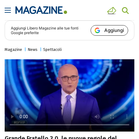
Aggiungi
Libero Magazine
alle tue fonti
Aggiungi
Google preferite
Magazine
News
Spettacoli
Grande Fratello 3.0, le nuove regole del