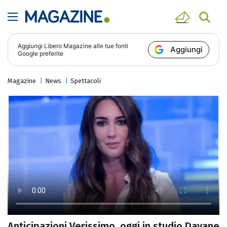
Aggiungi
Libero Magazine
alle tue fonti
Aggiungi
Google preferite
Magazine
News
Spettacoli
Anticipazioni Verissimo, oggi in studio Dayane