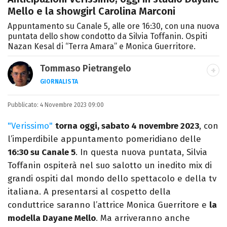
Mello e la showgirl Carolina Marconi
Appuntamento su Canale 5, alle ore 16:30, con una nuova
puntata dello show condotto da Silvia Toffanin. Ospiti
Nazan Kesal di “Terra Amara” e Monica Guerritore.
Tommaso Pietrangelo
GIORNALISTA
Autore, giornalista, cantautore. Laureato in
Pubblicato:
4 Novembre 2023 09:00
Letterature Straniere, è appassionato di
cinema, poesia e Shakespeare. Scrive
"Verissimo"
torna oggi, sabato 4 novembre 2023
, con
canzoni e ama i gatti.
l’imperdibile appuntamento pomeridiano delle
16:30 su Canale 5
. In questa nuova puntata, Silvia
Toffanin ospiterà nel suo salotto un inedito mix di
grandi ospiti dal mondo dello spettacolo e della tv
italiana. A presentarsi al cospetto della
conduttrice saranno l’attrice Monica Guerritore e
la
modella Dayane Mello
. Ma arriveranno anche