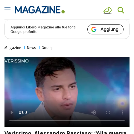
Aggiungi
Libero Magazine
alle tue fonti
Aggiungi
Google preferite
Magazine
News
Gossip
Verissimo, Alessandro Basciano: “Alla guerra