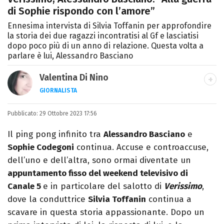
di Sophie rispondo con l’amore”
Ennesima intervista di Silvia Toffanin per approfondire
la storia dei due ragazzi incontratisi al Gf e lasciatisi
dopo poco più di un anno di relazione. Questa volta a
parlare è lui, Alessandro Basciano
Valentina Di Nino
GIORNALISTA
LINKEDIN
INSTAGRAM
FACEBOOK
SITO
Pubblicato:
Romana, laurea in Scienze Politiche,
29 Ottobre 2023 17:56
giornalista per caso. Ho scritto per
Il ping pong infinito tra
Alessandro Basciano
e
quotidiani, settimanali, siti e agenzie,
Sophie Codegoni
continua. Accuse e controaccuse,
prevalentemente di cronaca e spettacoli.
dell’uno e dell’altra, sono ormai diventate un
appuntamento fisso del weekend televisivo di
Canale 5
e in particolare del salotto di
Verissimo
,
dove la conduttrice
Silvia Toffanin
continua a
scavare in questa storia appassionante. Dopo un