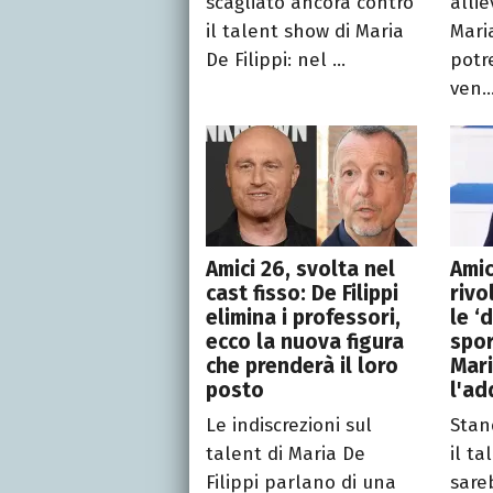
scagliato ancora contro
allie
il talent show di Maria
Maria
De Filippi: nel ...
potr
ven..
Amici 26, svolta nel
Amic
cast fisso: De Filippi
rivo
elimina i professori,
le ‘
ecco la nuova figura
spor
che prenderà il loro
Mari
posto
l'ad
Le indiscrezioni sul
Stan
talent di Maria De
il ta
Filippi parlano di una
sare