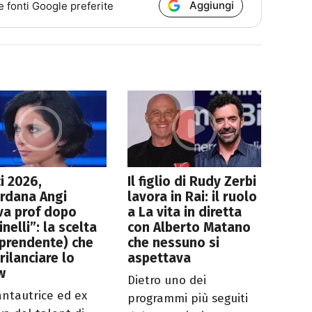
Aggiungi
e fonti Google preferite
i 2026,
Il figlio di Rudy Zerbi
rdana Angi
lavora in Rai: il ruolo
va prof dopo
a La vita in diretta
inelli”: la scelta
con Alberto Matano
prendente) che
che nessuno si
rilanciare lo
aspettava
w
Dietro uno dei
antautrice ed ex
programmi più seguiti