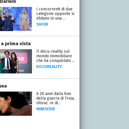
 Darwin
I concorrenti di due
categorie opposte si
sfidano in una ...
SHOW
 a prima vista
Il docu-reality sul
mondo immobiliare
che ha conquistato ...
DOCUREALITY
sea
A 20 anni dalla fine
della guerra di Troia,
Ulisse, re di...
MINISERIE