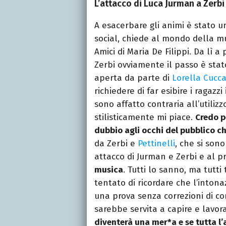
L’attacco di Luca Jurman a Zerbi
A esacerbare gli animi è stato 
social, chiede al mondo della mu
Amici di Maria De Filippi. Da lì
Zerbi ovviamente il passo è stat
aperta da parte di
Lorella Cucca
richiedere di far esibire i ragaz
sono affatto contraria all’utilizz
stilisticamente mi piace.
Credo p
dubbio agli occhi del pubblico ch
da Zerbi e
Pettinelli
, che si sono 
attacco di Jurman e Zerbi e al 
musica
. Tutti lo sanno, ma tutti
tentato di ricordare che l’intona
una prova senza correzioni di c
sarebbe servita a capire e lavorar
diventerà una mer*a e se tutta l’