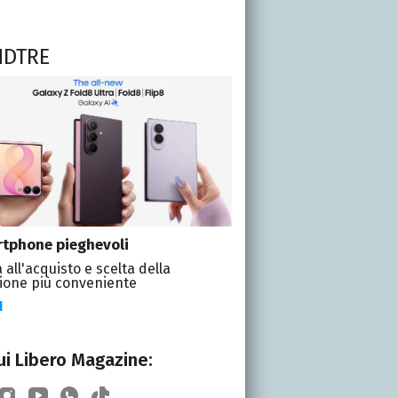
NDTRE
tphone pieghevoli
 all'acquisto e scelta della
ione più conveniente
I
i Libero Magazine: