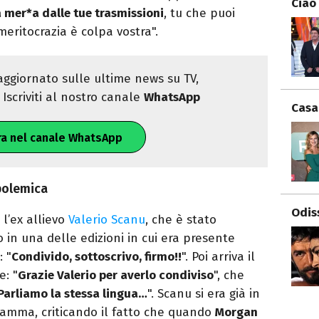
Ciao
a mer*a dalle tue trasmissioni
, tu che puoi
meritocrazia è colpa vostra".
ggiornato sulle ultime news su TV,
Iscriviti al nostro canale
WhatsApp
Casa
ra nel canale WhatsApp
polemica
Odis
 l’ex allievo
Valerio Scanu
, che è stato
in una delle edizioni in cui era presente
: "
Condivido, sottoscrivo, firmo!!
". Poi arriva il
e: "
Grazie Valerio per averlo condiviso
", che
Parliamo la stessa lingua…
". Scanu si era già in
gramma, criticando il fatto che quando
Morgan