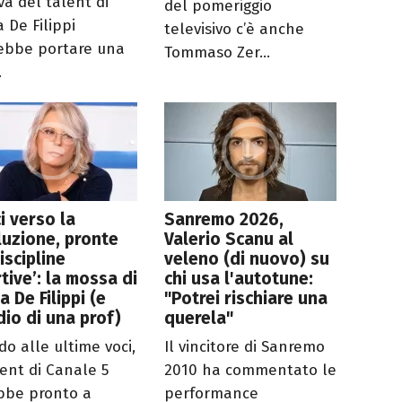
va del talent di
del pomeriggio
 De Filippi
televisivo c’è anche
ebbe portare una
Tommaso Zer...
.
i verso la
Sanremo 2026,
luzione, pronte
Valerio Scanu al
discipline
veleno (di nuovo) su
tive’: la mossa di
chi usa l'autotune:
a De Filippi (e
"Potrei rischiare una
dio di una prof)
querela"
do alle ultime voci,
Il vincitore di Sanremo
lent di Canale 5
2010 ha commentato le
bbe pronto a
performance