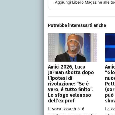
Aggiungi
Libero Magazine
alle tu
Potrebbe interessarti anche
Amici 2026, Luca
Amic
Jurman sbotta dopo
“Gio
l’ipotesi di
nuo
rivoluzione: “Se è
Pett
vero, è tutto finito”.
(sor
Lo sfogo velenoso
può 
dell’ex prof
sho
Il vocal coach si è
La c