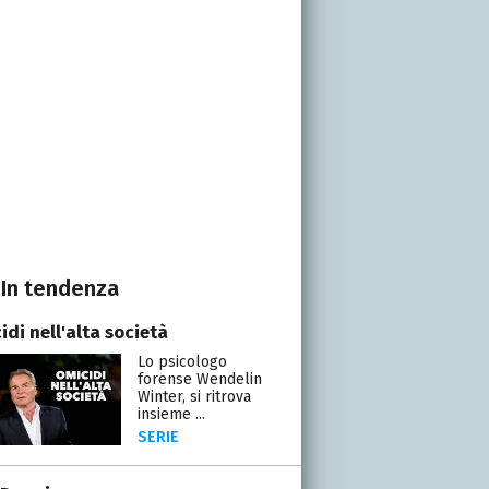
In tendenza
di nell'alta società
Lo psicologo
forense Wendelin
Winter, si ritrova
insieme ...
SERIE