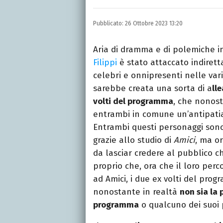
LINKEDIN
Si avvicina all'editoria 
Pubblicato:
26 Ottobre 2023 13:20
specializza poi in Comun
presso La Sapienza, col
Aria di dramma e di polemiche 
Filippi
è stato attaccato indirett
celebri e onnipresenti nelle vari
sarebbe creata una sorta di a
ll
volti del programma
, che nonost
entrambi in comune un’antipatia 
Entrambi questi personaggi sono
grazie allo studio di
Amici
, ma o
da lasciar credere al pubblico c
proprio che, ora che il loro perc
ad Amici, i due ex volti del prog
nonostante in realtà
non sia la 
programma
o qualcuno dei suoi 