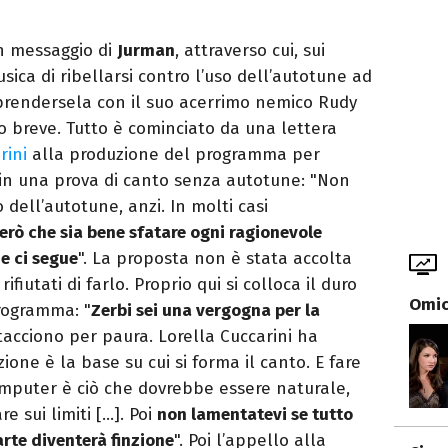
un messaggio di
Jurman
, attraverso cui, sui
sica di ribellarsi contro l’uso dell’autotune ad
 a prendersela con il suo acerrimo nemico Rudy
o breve. Tutto è cominciato da una lettera
rini
alla produzione del programma per
zi in una prova di canto senza autotune: "Non
o dell’autotune, anzi. In molti casi
erò che sia bene sfatare ogni ragionevole
e ci segue
". La proposta non è stata accolta
rifiutati di farlo. Proprio qui si colloca il duro
Omici
programma: "
Zerbi sei una vergogna per la
 tacciono per paura. Lorella Cuccarini ha
zione è la base su cui si forma il canto. E fare
omputer è ciò che dovrebbe essere naturale,
e sui limiti […]. Poi
non lamentatevi se tutto
arte diventerà finzione
". Poi l’appello alla