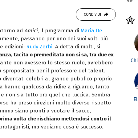
studiando all'IED come Fashion Editor. Si
CONDIVIDI
icazione digitale, Giornalismo e Nuovi media
laborando con alcune testate ed uffici stampa.
intorno ad
Amici
, il programma di
Maria De
amente, passando per uno dei suoi volti più
e edizioni:
Rudy Zerbi
. A detta di molti, si
eanza, tacita o premeditata non si sa, tra due ex
Chi
ante non avessero lo stesso ruolo, avrebbero
spropositata per il professore del talent.
 diventati celebri al grande pubblico proprio
ra hanno qualcosa da ridire a riguardo, tanto
he non sia tutto oro quel che luccica. Sembra
El
orso ha preso direzioni molto diverse rispetto
ramma siano pronti a vuotare il sacco,
prima volta che rischiano mettendosi contro il
protagonisti, ma vediamo cosa è successo.