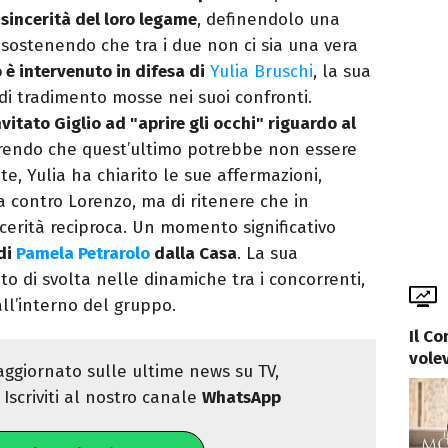
sincerità del loro legame
, definendolo una
sostenendo che tra i due non ci sia una vera
o è intervenuto in difesa di
Yulia Bruschi
, la sua
 di tradimento mosse nei suoi confronti.
nvitato Giglio ad "aprire gli occhi" riguardo al
endo che quest’ultimo potrebbe non essere
e, Yulia ha chiarito le sue affermazioni,
 contro Lorenzo, ma di ritenere che in
ncerità reciproca. Un momento significativo
 di
Pamela Petrarolo
dalla Casa
. La sua
 di svolta nelle dinamiche tra i concorrenti,
ll’interno del gruppo.
Il C
volev
ggiornato sulle ultime news su TV,
Iscriviti al nostro canale
WhatsApp