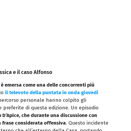
essica e il caso Alfonso
è emersa come una delle concorrenti più
do
il televoto della puntata in onda giovedì
o percorso personale hanno colpito gli
 preferite di questa edizione. Un episodio
o D’Apice, che durante una discussione con
 frase considerata offensiva
. Questo incidente
’interno che all’esterno della Casa, portando