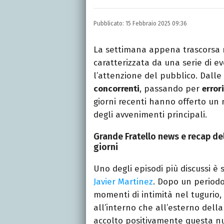
LINKEDIN
Si avvicina all'editoria 
Pubblicato:
15 Febbraio 2025 09:36
specializza poi in Comun
presso La Sapienza, col
La settimana appena trascorsa 
caratterizzata da una serie di e
l’attenzione del pubblico. Dalle
concorrenti
, passando per
error
giorni recenti hanno offerto un 
degli avvenimenti principali.
Grande Fratello news e recap del
giorni
Uno degli episodi più discussi è 
Javier Martinez
. Dopo un periodo
momenti di intimità nel tugurio,
all’interno che all’esterno della
accolto positivamente questa n