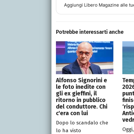
Aggiungi
Libero Magazine
alle tu
Potrebbe interessarti anche
Alfonso Signorini e
Temp
le foto inedite con
2026
gli ex gieffini, il
punt
ritorno in pubblico
fini
del conduttore. Chi
‘ris
c'era con lui
Anti
ved
Dopo lo scandalo che
Oggi,
lo ha visto