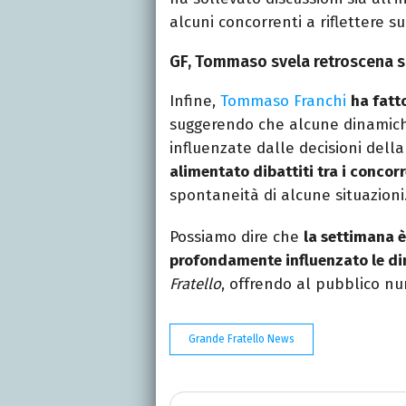
alcuni concorrenti a riflettere su
GF, Tommaso svela retroscena su
Infine,
Tommaso Franchi
ha fatt
suggerendo che alcune dinamich
influenzate dalle decisioni dell
alimentato dibattiti tra i concorr
spontaneità di alcune situazioni
Possiamo dire che
la settimana è
profondamente influenzato le din
Fratello
, offrendo al pubblico num
Grande Fratello News