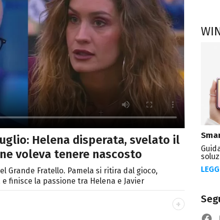
WI
Smar
glio: Helena disperata, svelato il
Guida
one voleva tenere nascosto
soluz
LEGG
l Grande Fratello. Pamela si ritira dal gioco,
 e finisce la passione tra Helena e Javier
Segu