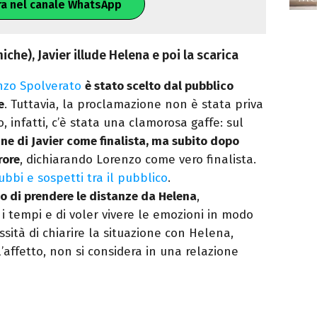
ra nel canale WhatsApp
iche), Javier illude Helena e poi la scarica
nzo Spolverato
è stato scelto dal pubblico
e
. Tuttavia, la proclamazione non è stata priva
 infatti, c’è stata una clamorosa gaffe: sul
ne di Javier come finalista, ma subito dopo
rore
, dichiarando Lorenzo come vero finalista.
bbi e sospetti tra il pubblico
.
so di prendere le distanze da Helena
,
i tempi e di voler vivere le emozioni in modo
ità di chiarire la situazione con Helena,
affetto, non si considera in una relazione