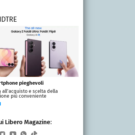
NDTRE
tphone pieghevoli
 all'acquisto e scelta della
ione più conveniente
I
i Libero Magazine: