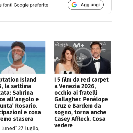
Aggiungi
e fonti Google preferite
tation Island
I 5 film da red carpet
, la settima
a Venezia 2026,
ata: Sabrina
occhio ai fratelli
sce all’angolo e
Gallagher. Penélope
punta’ Rosario.
Cruz e Bardem da
cipazioni e cosa
sogno, torna anche
remo stasera
Casey Affleck. Cosa
vedere
 lunedì 27 luglio,