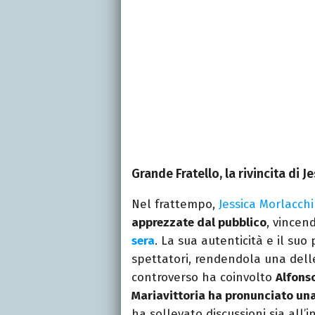
Grande Fratello, la rivincita di J
Nel frattempo,
Jessica Morlacchi
apprezzate dal pubblico
, vincen
sera
. La sua autenticità e il su
spettatori, rendendola una delle
controverso ha coinvolto
Alfons
Mariavittoria ha pronunciato una
ha sollevato discussioni sia all