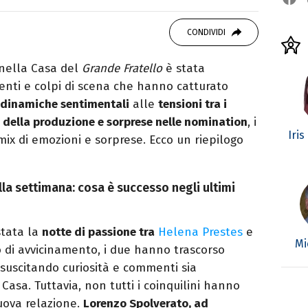
studiando all'IED come Fashion Editor. Si
CONDIVIDI
icazione digitale, Giornalismo e Nuovi media
laborando con alcune testate ed uffici stampa.
nella Casa del
Grande Fratello
è stata
venti e colpi di scena che hanno catturato
dinamiche sentimentali
alle
tensioni tra i
i della produzione e sorprese nelle nomination
, i
Iris
mix di emozioni e sorprese. Ecco un riepilogo
la settimana: cosa è successo negli ultimi
stata la
notte di passione tra
Helena Prestes
e
Mi
 di avvicinamento, i due hanno trascorso
 suscitando curiosità e commenti sia
 Casa. Tuttavia, non tutti i coinquilini hanno
uova relazione.
Lorenzo Spolverato, ad