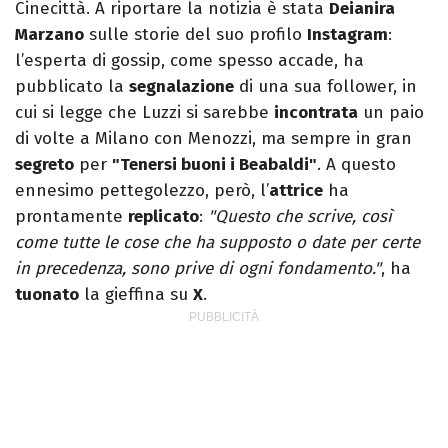
Cinecittà. A riportare la notizia è stata
Deianira
Marzano
sulle storie del suo profilo
Instagram
:
l’esperta di gossip, come spesso accade, ha
pubblicato la
segnalazione
di una sua follower, in
cui si legge che Luzzi si sarebbe
incontrata
un paio
di volte a Milano con Menozzi, ma sempre in gran
segreto
per
"Tenersi buoni i Beabaldi"
. A questo
ennesimo pettegolezzo, però, l’
attrice
ha
prontamente
replicato
:
"Questo che scrive, così
come tutte le cose che ha supposto o date per certe
in precedenza, sono prive di ogni fondamento."
, ha
tuonato
la gieffina su
X
.