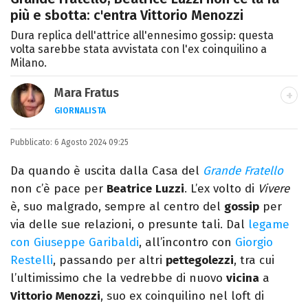
più e sbotta: c'entra Vittorio Menozzi
Dura replica dell'attrice all'ennesimo gossip: questa
volta sarebbe stata avvistata con l'ex coinquilino a
Milano.
Mara Fratus
GIORNALISTA
Nella mia vita non possono mancare, il
Pubblicato:
6 Agosto 2024 09:25
silenzio, il mare e Il Libro dell'inquietudine
sul comodino, insieme a un romanzo di
Da quando è uscita dalla Casa del
Grande Fratello
Zafon.
non c’è pace per
Beatrice
Luzzi
. L’ex volto di
Vivere
è, suo malgrado, sempre al centro del
gossip
per
via delle sue relazioni, o presunte tali. Dal
legame
con Giuseppe Garibaldi
, all’incontro con
Giorgio
Restelli
, passando per altri
pettegolezzi
, tra cui
l’ultimissimo che la vedrebbe di nuovo
vicina
a
Vittorio
Menozzi
, suo ex coinquilino nel loft di