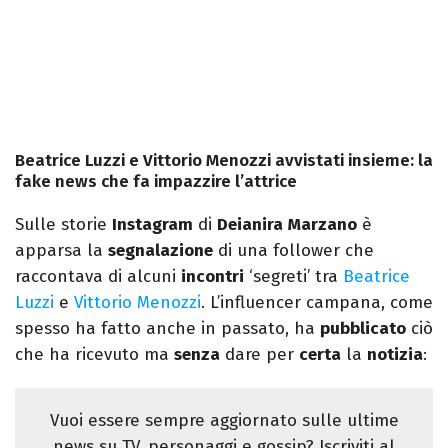
Beatrice Luzzi e Vittorio Menozzi avvistati insieme: la
fake news che fa impazzire l’attrice
Sulle storie
Instagram
di
Deianira
Marzano
è
apparsa la
segnalazione
di una follower che
raccontava di alcuni
incontri
‘segreti’ tra
Beatrice
Luzzi
e
Vittorio Menozzi
. L’influencer campana, come
spesso ha fatto anche in passato, ha
pubblicato
ciò
che ha ricevuto ma
senza
dare per
certa
la
notizia
:
Vuoi essere sempre aggiornato sulle ultime
news su TV, personaggi e gossip? Iscriviti al