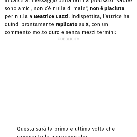
in calce al messaggio della fan ha precisato "Vabbè
sono amici, non c’è nulla di male",
non è piaciuta
per nulla a
Beatrice
Luzzi
. Indispettita, l’attrice ha
quindi prontamente
replicato
su
X
, con un
commento molto duro e senza mezzi termini:
Questa sarà la prima e ultima volta che
commento le menzogne che