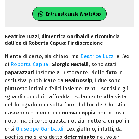
Entra nel canale WhatsApp
Beatrice Luzzi, dimentica Garibaldi e ricomincia
dall’ex di Roberta Capua: l’indiscrezione
Niente di certo, sia chiaro, ma
Beatrice Luzzi
e l’ex
di
Roberta Capua
,
Giorgio Restelli
, sono stati
paparazzati
insieme al ristorante. Nelle
foto
in
esclusiva pubblicate da
RealGossip
, i due sono
piuttosto intimi e felici insieme: tanti i sorrisi e gli
sguardi complici, raffreddati solamente alla vista
del fotografo una volta fuori dal locale. Che stia
nascendo o meno una
nuova
coppia
non è cosa
nota, ma di certo questa notizia metterà un po’ in
crisi
Giuseppe Garibaldi
. L’ex gieffino, infatti, da
pochissimo si era detto
determinato
nel voler