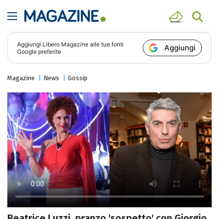
Aggiungi
Libero Magazine
alle tue fonti
Aggiungi
Google preferite
Magazine
News
Gossip
Beatrice Luzzi, pranzo 'sospetto' con Giorgio