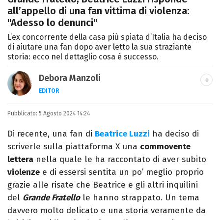
all’appello di una fan vittima di violenza:
"Adesso lo denunci"
L’ex concorrente della casa più spiata d’Italia ha deciso
di aiutare una fan dopo aver letto la sua straziante
storia: ecco nel dettaglio cosa è successo.
Debora Manzoli
EDITOR
LINKEDIN
INSTAGRAM
FACEBOOK
SITO
Pubblicato:
Scrittrice, copywriter, editor e pubblicista
5 Agosto 2024 14:24
mantovana, laureata in Lettere, Cinema e
Di recente, una fan di
Beatrice Luzzi
ha deciso di
Tv. Ha due libri all’attivo e ama la scrittura
scriverle sulla piattaforma X una
commovente
alla follia.
lettera
nella quale le ha raccontato di aver subito
violenze
e di essersi sentita un po’ meglio proprio
grazie alle risate che Beatrice e gli altri inquilini
del
Grande Fratello
le hanno strappato. Un tema
davvero molto delicato e una storia veramente da