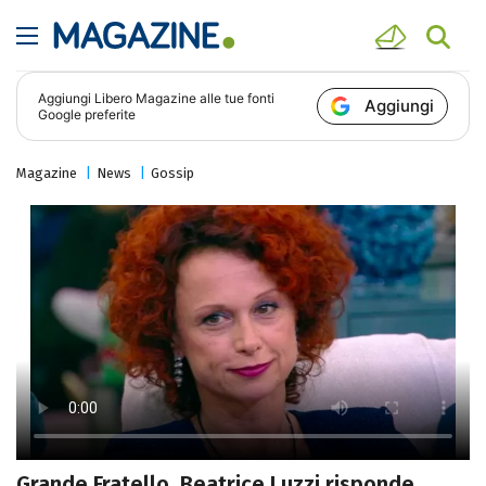
Aggiungi
Libero Magazine
alle tue fonti
Aggiungi
Google preferite
Magazine
News
Gossip
Grande Fratello, Beatrice Luzzi risponde