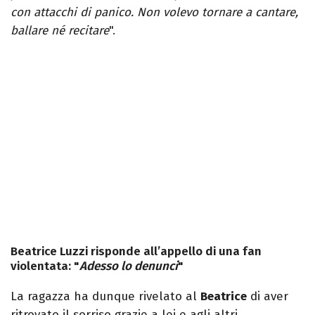
con attacchi di panico. Non volevo tornare a cantare,
ballare né recitare
".
Beatrice Luzzi risponde all’appello di una fan
violentata: "
Adesso lo denunci
"
La ragazza ha dunque rivelato al
Beatrice
di aver
ritrovato il sorriso grazie a lei e agli altri