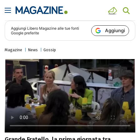
Aggiungi
Libero Magazine
alle tue fonti
Aggiungi
Google preferite
Magazine
News
Gossip
Grande Fratello, la prima giornata tra