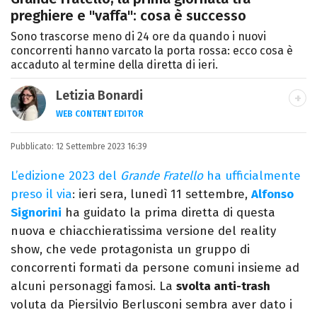
preghiere e "vaffa": cosa è successo
Sono trascorse meno di 24 ore da quando i nuovi
concorrenti hanno varcato la porta rossa: ecco cosa è
accaduto al termine della diretta di ieri.
Letizia Bonardi
WEB CONTENT EDITOR
Content Editor e aspirante giornalista,
Pubblicato:
12 Settembre 2023 16:39
appassionata di arte e libri con un amore
per la scrittura scoperto quasi per caso.
L’edizione 2023 del
Grande Fratello
ha ufficialmente
preso il via
: ieri sera, lunedì 11 settembre,
Alfonso
Signorini
ha guidato la prima diretta di questa
nuova e chiacchieratissima versione del reality
show, che vede protagonista un gruppo di
concorrenti formati da persone comuni insieme ad
alcuni personaggi famosi. La
svolta anti-trash
voluta da Piersilvio Berlusconi sembra aver dato i