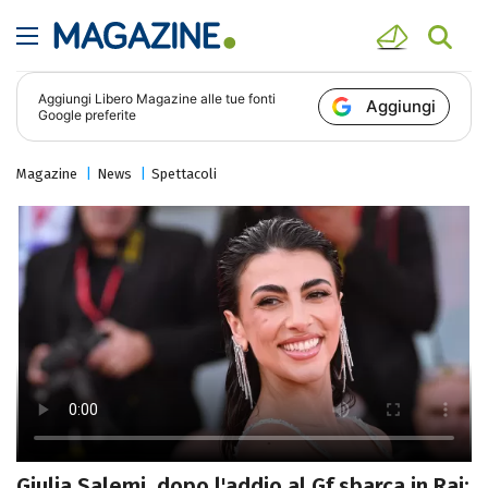
Aggiungi
Libero Magazine
alle tue fonti
Aggiungi
Google preferite
Magazine
News
Spettacoli
Giulia Salemi, dopo l'addio al Gf sbarca in Rai: