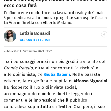
ecco cosa farà
L'influencer e conduttrice ha lasciato il reality di Canale
5 per dedicarsi ad un nuovo progetto: sarà ospite fissa a
La Vita in Diretta con Alberto Matano.
Letizia Bonardi
WEB CONTENT EDITOR
Content Editor e aspirante giornalista,
Pubblicato:
15 Settembre 2023 09:22
appassionata di arte e libri con un amore
per la scrittura scoperto quasi per caso.
Tra i personaggi ormai non più graditi tra le file del
Grande Fratello
, oltre ai concorrenti "a rischio" e
alle opinioniste, c’è
Giulia Salemi
. Nella passata
edizione, la ex gieffina e pupilla di
Alfonso Signorini
ha ricoperto il ruolo di inviata social,
accompagnando quindi le dirette leggendo i
commenti e le impressioni che il pubblico
condivideva soprattutto su Twitter. Ora, però, il suo