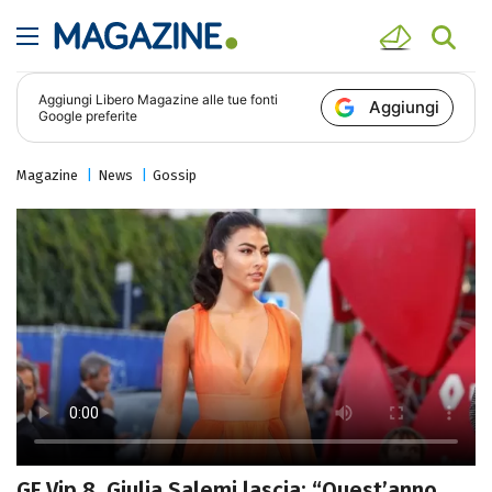
Aggiungi
Libero Magazine
alle tue fonti
Aggiungi
Google preferite
Magazine
News
Gossip
GF Vip 8, Giulia Salemi lascia: “Quest’anno