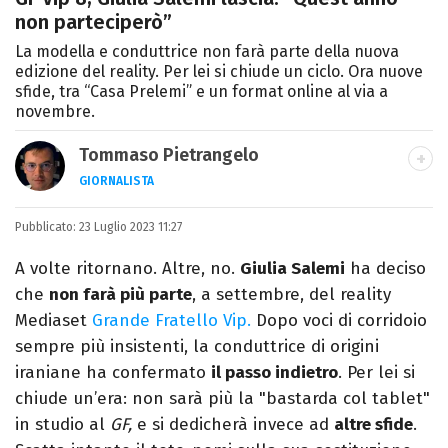
non parteciperò”
La modella e conduttrice non farà parte della nuova
edizione del reality. Per lei si chiude un ciclo. Ora nuove
sfide, tra “Casa Prelemi” e un format online al via a
novembre.
Tommaso Pietrangelo
GIORNALISTA
Autore, giornalista, cantautore. Laureato in
Pubblicato:
23 Luglio 2023 11:27
Letterature Straniere, è appassionato di
cinema, poesia e Shakespeare. Scrive
A volte ritornano. Altre, no.
Giulia Salemi
ha deciso
canzoni e ama i gatti.
che
non farà più parte
, a settembre, del reality
Mediaset
Grande Fratello Vip.
Dopo voci di corridoio
sempre più insistenti, la conduttrice di origini
iraniane ha confermato
il passo indietro
. Per lei si
chiude un’era: non sarà più la "bastarda col tablet"
in studio al
GF,
e si dedicherà invece ad
altre sfide
.