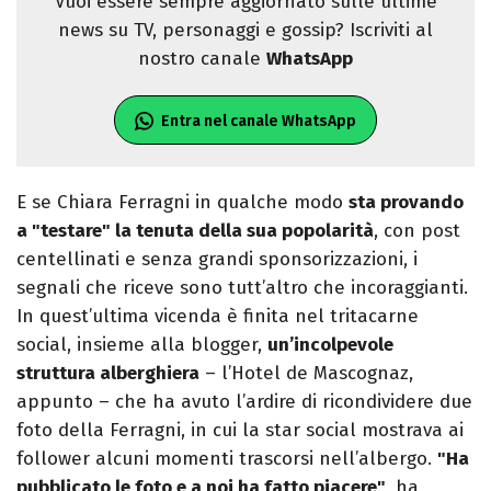
Vuoi essere sempre aggiornato sulle ultime
news su TV, personaggi e gossip? Iscriviti al
nostro canale
WhatsApp
Entra nel canale WhatsApp
E se Chiara Ferragni in qualche modo
sta provando
a "testare" la tenuta della sua popolarità
, con post
centellinati e senza grandi sponsorizzazioni, i
segnali che riceve sono tutt’altro che incoraggianti.
In quest’ultima vicenda è finita nel tritacarne
social, insieme alla blogger,
un’incolpevole
struttura alberghiera
– l’Hotel de Mascognaz,
appunto – che ha avuto l’ardire di ricondividere due
foto della Ferragni, in cui la star social mostrava ai
follower alcuni momenti trascorsi nell’albergo.
"Ha
pubblicato le foto e a noi ha fatto piacere"
, ha