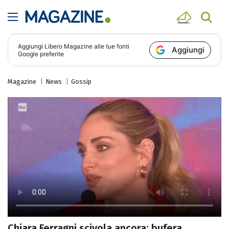
Aggiungi
Libero Magazine
alle tue fonti
Aggiungi
Google preferite
Magazine
News
Gossip
Chiara Ferragni scivola ancora: bufera