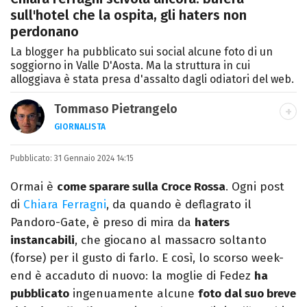
sull'hotel che la ospita, gli haters non
perdonano
La blogger ha pubblicato sui social alcune foto di un
soggiorno in Valle D'Aosta. Ma la struttura in cui
alloggiava è stata presa d'assalto dagli odiatori del web.
Tommaso Pietrangelo
GIORNALISTA
Autore, giornalista, cantautore. Laureato in
Pubblicato:
31 Gennaio 2024 14:15
Letterature Straniere, è appassionato di
cinema, poesia e Shakespeare. Scrive
Ormai è
come sparare sulla Croce Rossa
. Ogni post
canzoni e ama i gatti.
di
Chiara Ferragni
, da quando è deflagrato il
Pandoro-Gate, è preso di mira da
haters
instancabili
, che giocano al massacro soltanto
(forse) per il gusto di farlo. E così, lo scorso week-
end è accaduto di nuovo: la moglie di Fedez
ha
pubblicato
ingenuamente alcune
foto dal suo breve