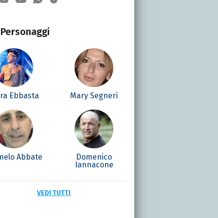
Personaggi
era Ebbasta
Mary Segneri
melo Abbate
Domenico
Iannacone
VEDI TUTTI