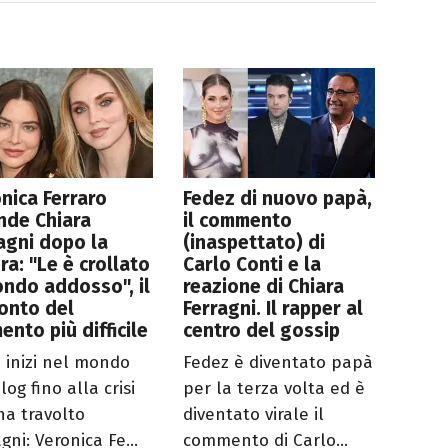
nica Ferraro
Fedez di nuovo papà,
nde Chiara
il commento
agni dopo la
(inaspettato) di
ra: "Le è crollato
Carlo Conti e la
ondo addosso", il
reazione di Chiara
onto del
Ferragni. Il rapper al
nto più difficile
centro del gossip
i inizi nel mondo
Fedez è diventato papà
log fino alla crisi
per la terza volta ed è
ha travolto
diventato virale il
gni: Veronica Fe...
commento di Carlo...