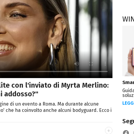
WI
Smar
ite con l'inviato di Myrta Merlino:
Guida
i addosso?"
soluz
LEGG
rgine di un evento a Roma. Ma durante alcune
uo' che ha coinvolto anche alcuni bodyguard. Ecco i
Segu