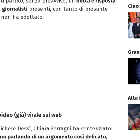
i partito, senza preavviso, un
botta e risposta
Ciao
 giornalisti
presenti, con tanto di presunte
i non ha sbottato.
Gran
Alta 
 video (già) virale sul web
ichele Dessì, Chiara Ferragni ha sentenziato:
amo parlando di un argomento così delicato,