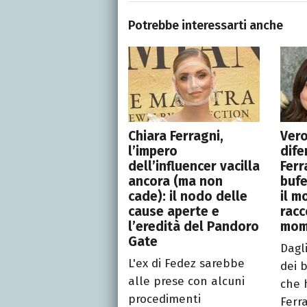
Potrebbe interessarti anche
Chiara Ferragni,
Vero
l’impero
dife
dell’influencer vacilla
Ferr
ancora (ma non
bufe
cade): il nodo delle
il m
cause aperte e
racc
l’eredità del Pandoro
mome
Gate
Dagl
L'ex di Fedez sarebbe
dei b
alle prese con alcuni
che 
procedimenti
Ferra