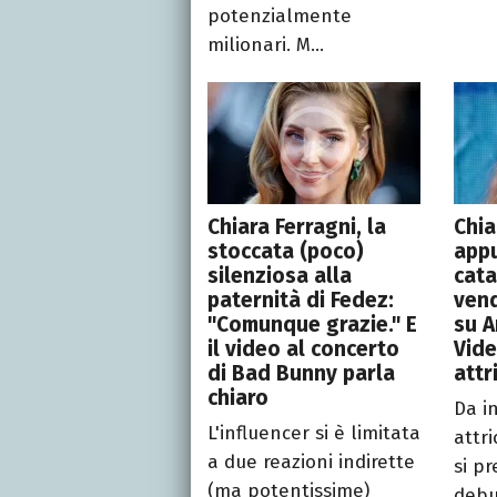
potenzialmente
milionari. M...
Chiara Ferragni, la
Chia
stoccata (poco)
app
silenziosa alla
cata
paternità di Fedez:
vend
"Comunque grazie." E
su 
il video al concerto
Vide
di Bad Bunny parla
attr
chiaro
Da i
L'influencer si è limitata
attri
a due reazioni indirette
si pr
(ma potentissime)
debu