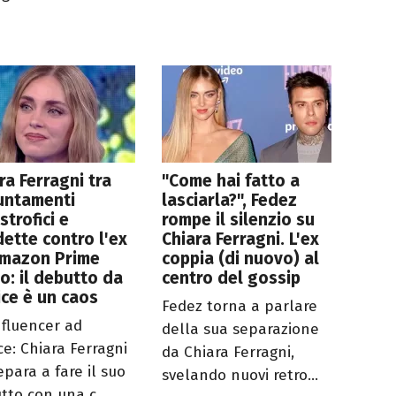
ra Ferragni tra
"Come hai fatto a
untamenti
lasciarla?", Fedez
strofici e
rompe il silenzio su
ette contro l'ex
Chiara Ferragni. L'ex
Amazon Prime
coppia (di nuovo) al
o: il debutto da
centro del gossip
ice è un caos
Fedez torna a parlare
nfluencer ad
della sua separazione
ce: Chiara Ferragni
da Chiara Ferragni,
epara a fare il suo
svelando nuovi retro...
tto con una c...