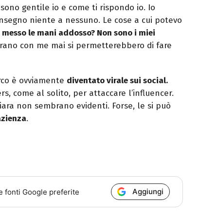
 sono gentile io e come ti rispondo io. Io
 insegno niente a nessuno. Le cose a cui potevo
 messo le mani addosso? Non sono i miei
orano con me mai si permetterebbero di fare
rco è ovviamente
diventato virale sui social.
s, come al solito, per attaccare l’influencer.
iara non sembrano evidenti. Forse, le si può
azienza
.
Aggiungi
e fonti Google preferite