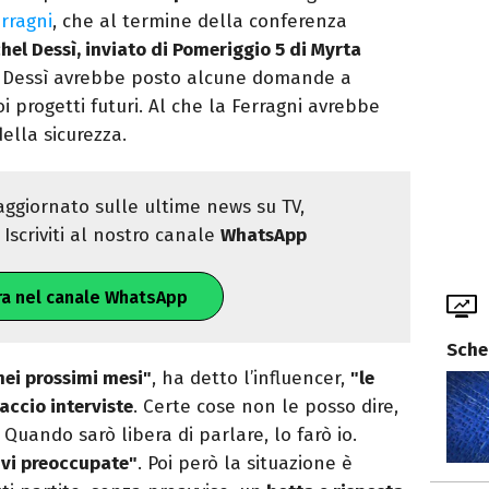
rragni
, che al termine della conferenza
hel Dessì, inviato di Pomeriggio 5 di Myrta
, Dessì avrebbe posto alcune domande a
oi progetti futuri. Al che la Ferragni avrebbe
ella sicurezza.
ggiornato sulle ultime news su TV,
Iscriviti al nostro canale
WhatsApp
ra nel canale WhatsApp
Sche
nei prossimi mesi"
, ha detto l’influencer,
"le
accio interviste
. Certe cose non le posso dire,
Quando sarò libera di parlare, lo farò io.
 vi preoccupate"
. Poi però la situazione è