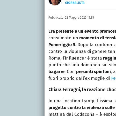
GIORNALISTA
Autore, giornalista, cant
appassionato di cinema,
Pubblicato:
22 Maggio 2025 15:35
gatti.
Era presente a un evento promos
consumato un
momento di tensi
Pomeriggio 5
. Dopo la conferenza
contro la violenza di genere tenu
Roma, l’influencer è stata
raggiu
punto che una domanda sul suo 
bagarre
. Con
presunti spintoni
, 
fuori proprio dall’ex moglie di
Fe
Chiara Ferragni, la reazione cho
In una location tranquillissima,
progetto contro la violenza sulle 
mattina dal Codacons – è esplos