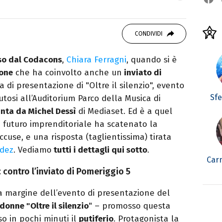
autore. Laureato in Letterature Straniere, è
 poesia e Shakespeare. Scrive canzoni e ama i
CONDIVIDI
so dal Codacons
,
Chiara Ferragni
, quando si è
one
che ha coinvolto anche un
inviato di
 di presentazione di "Oltre il silenzio", evento
Sf
tosi all’Auditorium Parco della Musica di
nta da Michel Dessì
di Mediaset. Ed è a quel
futuro imprenditoriale ha scatenato la
accuse, e una risposta (taglientissima) tirata
dez
. Vediamo
tutti i dettagli qui sotto
.
Car
c contro l’inviato di Pomeriggio 5
 a margine dell’evento di presentazione del
donne "Oltre il silenzio
" – promosso questa
o in pochi minuti il
putiferio
. Protagonista la