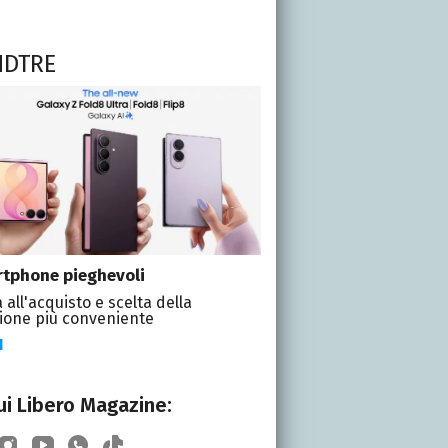
NDTRE
tphone pieghevoli
 all'acquisto e scelta della
ione più conveniente
I
i Libero Magazine: