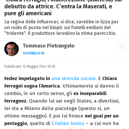
debutto da attrice. C’entra la Maserati, e
pure gli americani
La regina delle influencer, si dice, sarebbe in lizza per
un ruolo di punta nel biopic sui fratelli emiliani del
"tridente". Il produttore Iervolino la stima parecchio.
Tommaso Pietrangelo
GIORNALISTA
Autore, giornalista, cantautore. Laureato in
Pubblicato:
12 Maggio 2024 10:20
Letterature Straniere, è appassionato di
cinema, poesia e Shakespeare. Scrive
Fedez impelagato in
una vicenda oscura
. E
Chiara
canzoni e ama i gatti.
Ferragni sogna l’America
. Ultimamente si danno il
cambio, in un certo senso, gli
ex inseparabili
Ferragnez
. Quando lui vai negli States, a divertissi,
lei sta a Milano dalla psicologa (questo sì, un
ottimo messaggio). E poi lui finisce
nei guai per un
pestaggio
, quello di
Cristian Iovino
– a cui non ha