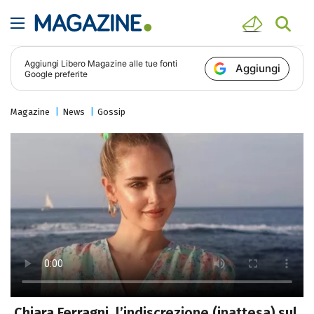
Aggiungi
Libero Magazine
alle tue fonti
Aggiungi
Google preferite
Magazine
News
Gossip
Chiara Ferragni, l’indiscrezione (inattesa) sul