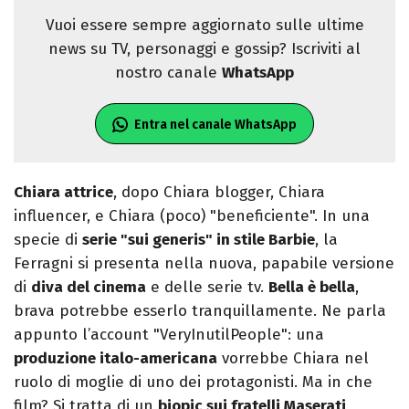
Vuoi essere sempre aggiornato sulle ultime
news su TV, personaggi e gossip? Iscriviti al
nostro canale
WhatsApp
Entra nel canale WhatsApp
Chiara attrice
, dopo Chiara blogger, Chiara
influencer, e Chiara (poco) "beneficiente". In una
specie di
serie "sui generis" in stile Barbie
, la
Ferragni si presenta nella nuova, papabile versione
di
diva del cinema
e delle serie tv.
Bella è bella
,
brava potrebbe esserlo tranquillamente. Ne parla
appunto l’account "VeryInutilPeople": una
produzione italo-americana
vorrebbe Chiara nel
ruolo di moglie di uno dei protagonisti. Ma in che
film? Si tratta di un
biopic sui fratelli Maserati
,