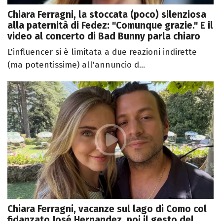
Chiara Ferragni, la stoccata (poco) silenziosa
alla paternità di Fedez: "Comunque grazie." E il
video al concerto di Bad Bunny parla chiaro
L'influencer si è limitata a due reazioni indirette
(ma potentissime) all'annuncio d...
Chiara Ferragni, vacanze sul lago di Como col
fidanzato José Hernandez, poi il gesto del