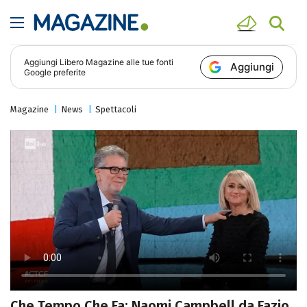
Aggiungi
Libero Magazine
alle tue fonti
Aggiungi
Google preferite
Magazine
News
Spettacoli
Che Tempo Che Fa: Naomi Campbell da Fazio