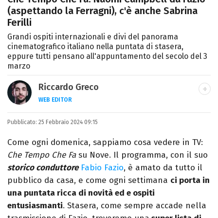
(aspettando la Ferragni), c'è anche Sabrina
Ferilli
Grandi ospiti internazionali e divi del panorama
cinematografico italiano nella puntata di stasera,
eppure tutti pensano all'appuntamento del secolo del 3
marzo
Riccardo Greco
WEB EDITOR
LINKEDIN
Pubblicato:
Si avvicina all'editoria studiando all'IED
25 Febbraio 2024 09:15
come Fashion Editor. Si specializza poi in
Come ogni domenica, sappiamo cosa vedere in TV:
Comunicazione digitale, Giornalismo e
Che Tempo Che Fa
su Nove. Il programma, con il suo
Nuovi media presso La Sapienza,
storico conduttore
Fabio Fazio
, è amato da tutto il
collaborando con alcune testate ed uffici
pubblico da casa, e come ogni settimana
ci porta in
stampa.
una puntata ricca di novità ed e ospiti
entusiasmanti
. Stasera, come sempre accade nella