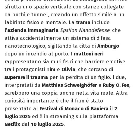
sfrutta uno spazio verticale con stanze collegate
da buchi e tunnel, creando un effetto simile a un
labirinto fisico e mentale. La
trama
include
l’azienda immaginaria
Epsilon Nanodefense
, che
attiva accidentalmente un sistema di difesa
nanotecnologico, sigillando la città di
Amburgo
dopo un incendio al porto. I
mattoni neri
rappresentano sia muri fisici che barriere emotive
tra i protagonisti
Tim
e
Olivia
, che cercano di
superare il trauma
per la perdita di un figlio. I due,
interpretati da
Matthias Schweighöfer
e
Ruby O. Fee
,
sarebbero una coppia anche nella vita reale. Altra
curiosità importante è che il film è stato
presentato al
Festival di Monaco di Baviera
il
2
luglio 2025
ed è in streaming sulla piattaforma
Netflix
dal
10 luglio 2025
.