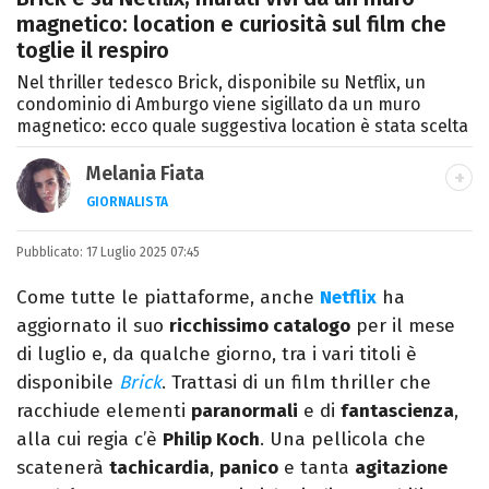
magnetico: location e curiosità sul film che
toglie il respiro
Nel thriller tedesco Brick, disponibile su Netflix, un
condominio di Amburgo viene sigillato da un muro
magnetico: ecco quale suggestiva location è stata scelta
Melania Fiata
GIORNALISTA
Laureata in Lettere, divoratrice di libri e
Pubblicato:
17 Luglio 2025 07:45
serie. Scrivo di spettacoli, film e TV.
Come tutte le piattaforme, anche
Netflix
ha
aggiornato il suo
ricchissimo catalogo
per il mese
di luglio e, da qualche giorno, tra i vari titoli è
disponibile
Brick
. Trattasi di un film thriller che
racchiude elementi
paranormali
e di
fantascienza
,
alla cui regia c’è
Philip Koch
. Una pellicola che
scatenerà
tachicardia
,
panico
e tanta
agitazione