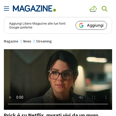
Aggiungi
Libero Magazine
alle tue fonti
Aggiungi
Google preferite
Magazine
News
Streaming
Brick è su Netflix, murati vivi da un muro