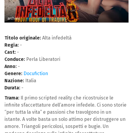
archivio
Titolo originale:
Alta infedeltà
Regia:
-
Cast:
-
Conduce:
Perla Liberatori
Anno:
-
Genere:
Docufiction
Nazione:
Italia
Durata:
-
Trama:
Il primo scripted reality che ricostruisce le
infinite sfaccettature dell’amore infedele. Ci sono storie
“per tutta la vita” e passioni che travolgono in un
istante. A volte basta un solo attimo per distruggere un
amore. Triangoli pericolosi, sospetti e bugie. Un