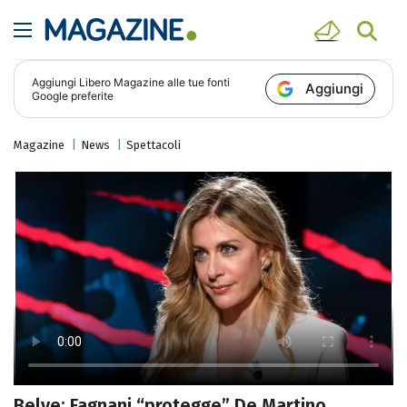
Aggiungi
Libero Magazine
alle tue fonti
Aggiungi
Google preferite
Magazine
News
Spettacoli
Belve: Fagnani “protegge” De Martino,