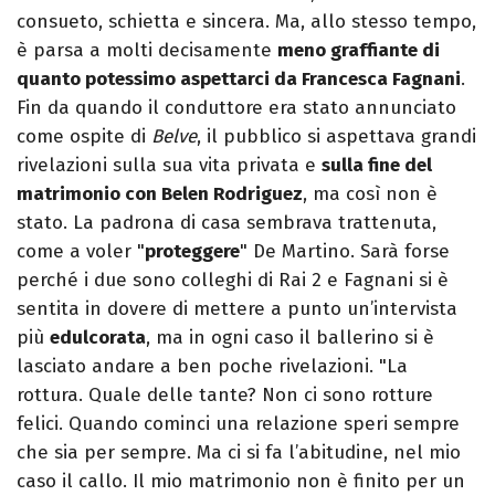
consueto, schietta e sincera. Ma, allo stesso tempo,
è parsa a molti decisamente
meno graffiante di
quanto potessimo aspettarci da Francesca Fagnani
.
Fin da quando il conduttore era stato annunciato
come ospite di
Belve
, il pubblico si aspettava grandi
rivelazioni sulla sua vita privata e
sulla fine del
matrimonio con Belen Rodriguez
, ma così non è
stato. La padrona di casa sembrava trattenuta,
come a voler "
proteggere
" De Martino. Sarà forse
perché i due sono colleghi di Rai 2 e Fagnani si è
sentita in dovere di mettere a punto un’intervista
più
edulcorata
, ma in ogni caso il ballerino si è
lasciato andare a ben poche rivelazioni. "La
rottura. Quale delle tante? Non ci sono rotture
felici. Quando cominci una relazione speri sempre
che sia per sempre. Ma ci si fa l’abitudine, nel mio
caso il callo. Il mio matrimonio non è finito per un