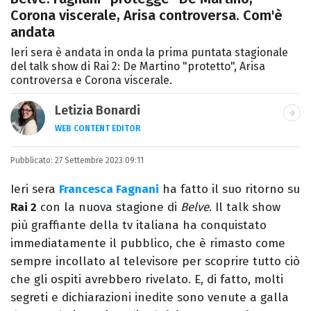
Corona viscerale, Arisa controversa. Com'è
andata
Ieri sera è andata in onda la prima puntata stagionale
del talk show di Rai 2: De Martino "protetto", Arisa
controversa e Corona viscerale.
Letizia Bonardi
WEB CONTENT EDITOR
Content Editor e aspirante giornalista,
Pubblicato:
27 Settembre 2023 09:11
appassionata di arte e libri con un amore
per la scrittura scoperto quasi per caso.
Ieri sera
Francesca Fagnani
ha fatto il suo ritorno su
Rai 2
con la nuova stagione di
Belve
. Il talk show
più graffiante della tv italiana ha conquistato
immediatamente il pubblico, che è rimasto come
sempre incollato al televisore per scoprire tutto ciò
che gli ospiti avrebbero rivelato. E, di fatto, molti
segreti e dichiarazioni inedite sono venute a galla