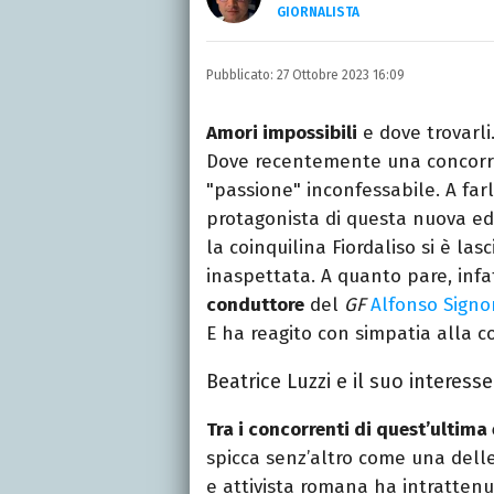
GIORNALISTA
Autore, giornalista, cant
appassionato di cinema,
Pubblicato:
27 Ottobre 2023 16:09
gatti.
Amori impossibili
e dove trovarli
Dove recentemente una concorren
"passione" inconfessabile. A far
protagonista di questa nuova ed
la coinquilina Fiordaliso si è la
inaspettata. A quanto pare, infa
conduttore
del
GF
Alfonso Signor
E ha reagito con simpatia alla co
Beatrice Luzzi e il suo interesse
Tra i concorrenti di quest’ultima
spicca senz’altro come una delle p
e attivista romana ha intrattenu