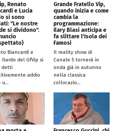
ip, Renato
Grande Fratello Vip,
cardi e Lucia
quando inizia e come
do si sono
cambia la
iati: "Le nostre
programmazione:
de si dividono".
Ilary Blasi anticipa e
nuncio
fa slittare l'Isola dei
spettato)
Famosi
to Biancardi e
Il reality show di
 Ilardo del GfVip si
Canale 5 tornerà in
 detti
onda già in autunno
nitivamente addio
nella classica
u...
collocazio...
ba morta a
Francesco Guccini, chi