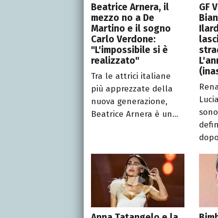
Beatrice Arnera, il
GF V
mezzo no a De
Bian
Martino e il sogno
Ilar
Carlo Verdone:
lasc
"L'impossibile si è
stra
realizzato"
L'an
(ina
Tra le attrici italiane
Rena
più apprezzate della
Lucia
nuova generazione,
sono
Beatrice Arnera è un...
defi
dopo 
Anna Tatangelo e la
Bim