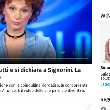
WI
Smar
tti e si dichiara a Signorini. La
Guida
e
soluz
LEGG
ne con la coinquilina Fiordaliso, la concorrente
lfonso. E il video delle sue parole è diventato
Segu