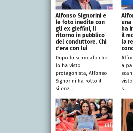
Alfonso Signorini e
Alfo
le foto inedite con
una 
gli ex gieffini, il
ha i
ritorno in pubblico
il m
del conduttore. Chi
la r
c'era con lui
con
Dopo lo scandalo che
Alfo
lo ha visto
a pa
protagonista, Alfonso
scan
Signorini ha rotto il
vist
silenzi...
s...