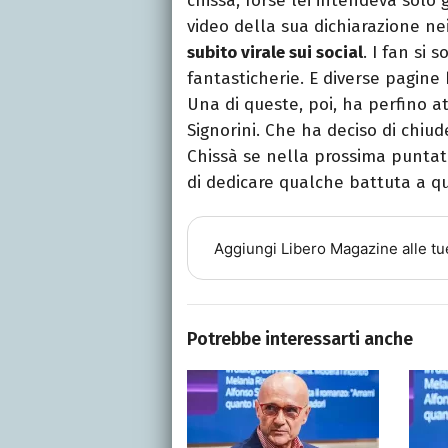
chissà, forse lei intendeva solo gi
video della sua dichiarazione n
subito virale sui social
. I fan si 
fantasticherie. E diverse pagin
Una di queste, poi, ha perfino at
Signorini. Che ha deciso di chiu
Chissà se nella prossima puntata
di dedicare qualche battuta a q
Aggiungi
Libero Magazine
alle tu
Potrebbe interessarti anche