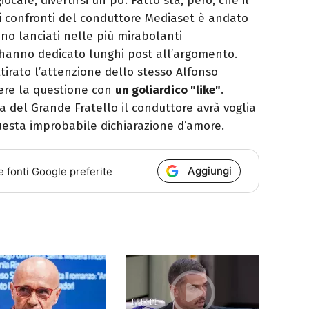
ocare, divertirsi un po’. Fatto sta, però, che il
ei confronti del conduttore Mediaset è andato
sono lanciati nelle più mirabolanti
e hanno dedicato lunghi post all’argomento.
tirato l’attenzione dello stesso Alfonso
dere la questione con
un goliardico "like"
.
 del Grande Fratello il conduttore avrà voglia
uesta improbabile dichiarazione d’amore.
Aggiungi
e fonti Google preferite