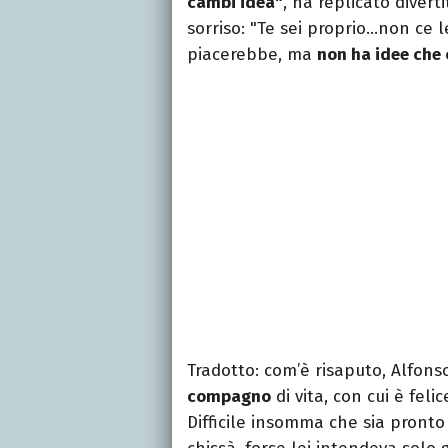
cambi idea"
, ha replicato divert
sorriso: "Te sei proprio…non ce 
piacerebbe, ma
non ha idee che 
Tradotto: com’è risaputo, Alfonso 
compagno
di vita, con cui è fel
Difficile insomma che sia pronto 