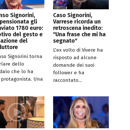
nso Signorini,
Caso Signorini,
pensionata gli
Varrese ricorda un
nviato 1780 euro:
retroscena inedito:
otivo del gesto e
"Una frase che mi ha
eazione del
segnato"
duttore
L'ex volto di Vivere ha
nso Signorini torna
risposto ad alcune
rlare dello
domande dei suoi
dalo che lo ha
follower e ha
o protagonista. Una
raccontato...