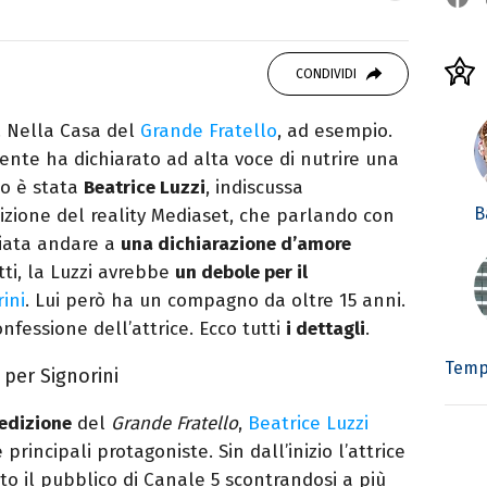
autore. Laureato in Letterature Straniere, è
 poesia e Shakespeare. Scrive canzoni e ama i
CONDIVIDI
. Nella Casa del
Grande Fratello
, ad esempio.
te ha dichiarato ad alta voce di nutrire una
lo è stata
Beatrice Luzzi
, indiscussa
B
izione del reality Mediaset, che parlando con
sciata andare a
una dichiarazione d’amore
tti, la Luzzi avrebbe
un debole per il
ini
. Lui però ha un compagno da oltre 15 anni.
nfessione dell’attrice. Ecco tutti
i dettagli
.
Temp
 per Signorini
 edizione
del
Grande Fratello
,
Beatrice Luzzi
rincipali protagoniste. Sin dall’inizio l’attrice
to il pubblico di Canale 5 scontrandosi a più