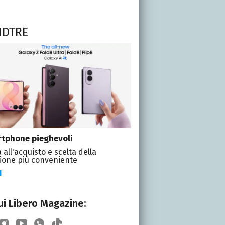
NDTRE
tphone pieghevoli
 all'acquisto e scelta della
ione più conveniente
I
i Libero Magazine: