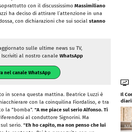
 soprattutto con il discussissimo
Massimiliano
uzzi ha deciso di attirare l’attenzione in una
ssa, con dichiarazioni che sui social
stanno
ggiornato sulle ultime news su TV,
Iscriviti al nostro canale
WhatsApp
ra nel canale WhatsApp
Il C
o in scena questa mattina. Beatrice Luzzi è
diari
hiacchierare con la coinquilina Fiordaliso, e tra
ato la "bomba".
"A me piace sul serio Alfonso. Ti
riferendosi al conduttore Signorini. Ma
sul serio.
"Eh ho capito, ma non penso che lui