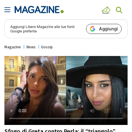
Aggiungi
Libero Magazine
alle tue fonti
Aggiungi
Google preferite
Magazine
News
Gossip
Sfogo di Greta contro Perla: il “triangolo”