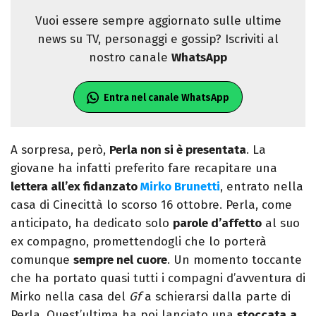
Vuoi essere sempre aggiornato sulle ultime
news su TV, personaggi e gossip? Iscriviti al
nostro canale
WhatsApp
Entra nel canale WhatsApp
A sorpresa, però,
Perla non si è presentata
. La
giovane ha infatti preferito fare recapitare una
lettera all’ex fidanzato
Mirko Brunetti
, entrato nella
casa di Cinecittà lo scorso 16 ottobre. Perla, come
anticipato, ha dedicato solo
parole d’affetto
al suo
ex compagno, promettendogli che lo porterà
comunque
sempre nel cuore
. Un momento toccante
che ha portato quasi tutti i compagni d’avventura di
Mirko nella casa del
Gf
a schierarsi dalla parte di
Perla. Quest’ultima ha poi lanciato una
stoccata
a