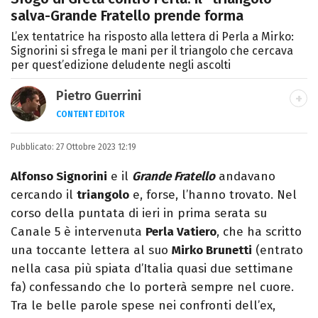
salva-Grande Fratello prende forma
L’ex tentatrice ha risposto alla lettera di Perla a Mirko:
Signorini si sfrega le mani per il triangolo che cercava
per quest’edizione deludente negli ascolti
Pietro Guerrini
CONTENT EDITOR
Laurea in Lettere, smania di viaggi e
Pubblicato:
27 Ottobre 2023 12:19
passione per i cartoni (della pizza e della
Pixar).
Alfonso Signorini
e il
Grande Fratello
andavano
cercando il
triangolo
e, forse, l’hanno trovato. Nel
corso della puntata di ieri in prima serata su
Canale 5 è intervenuta
Perla Vatiero
, che ha scritto
una toccante lettera al suo
Mirko Brunetti
(entrato
nella casa più spiata d’Italia quasi due settimane
fa) confessando che lo porterà sempre nel cuore.
Tra le belle parole spese nei confronti dell’ex,