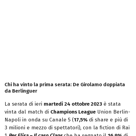
Chi ha vinto la prima serata: De Girolamo doppiata
da Berlinguer
La serata di ieri
martedì 24 ottobre 2023
è stata
vinta dal match di
Champions League
Union Berlin-
Napoli in onda su Canale 5 (
17,5%
di share e più di
3 milioni e mezzo di spettatori), con la fiction di Rai
1
Per Elisa – Il caso Claps
che ha segnato il
16,9%
di