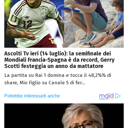
Ascolti Tv ieri (14 luglio): la semifinale dei
Mondiali Francia-Spagna è da record, Gerry
Scotti festeggia un anno da mattatore
La partita su Rai 1 domina e tocca il 48,2%% di
share, Mio Figlio su Canale 5 di fer...