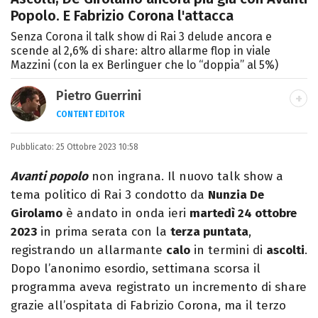
Popolo. E Fabrizio Corona l'attacca
Senza Corona il talk show di Rai 3 delude ancora e
scende al 2,6% di share: altro allarme flop in viale
Mazzini (con la ex Berlinguer che lo “doppia” al 5%)
Pietro Guerrini
CONTENT EDITOR
Laurea in Lettere, smania di viaggi e
Pubblicato:
25 Ottobre 2023 10:58
passione per i cartoni (della pizza e della
Pixar).
Avanti popolo
non ingrana. Il nuovo talk show a
tema politico di Rai 3 condotto da
Nunzia De
Girolamo
è andato in onda ieri
martedì 24 ottobre
2023
in prima serata con la
terza puntata
,
registrando un allarmante
calo
in termini di
ascolti
.
Dopo l’anonimo esordio, settimana scorsa il
programma aveva registrato un incremento di share
grazie all’ospitata di Fabrizio Corona, ma il terzo