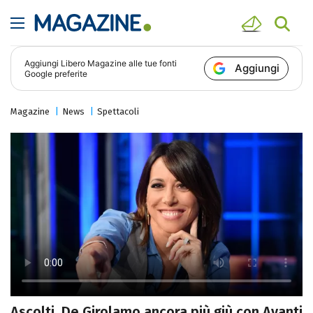
Aggiungi
Libero Magazine
alle tue fonti
Aggiungi
Google preferite
Magazine
News
Spettacoli
Ascolti, De Girolamo ancora più giù con Avanti