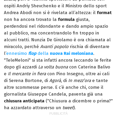
ospiti Andriy Shevchenko e il Ministro dello sport
Andrea Abodi non si è rivelata all’altezza: il
format
non ha ancora trovato la
formula
giusta,
perdendosi nel ridondante e dando ampio spazio
al pubblico, ma concentrandolo fin troppo in
alcuni tratti. Nunzia De Girolamo è ora chiamata al
miracolo, perché
Avanti popolo
rischia di diventare
l’
ennesimo
flop
della
nuova Rai meloniana
.
"TeleMeloni" si sta infatti ancora leccando le ferite
dopo gli azzardi
La volta buona
con Caterina Balivo
e
Il mercante in fiera
con Pino Insegno, oltre ai cali
di Serena Bortone, di
Agorà
, di
In mezz’ora
e tante
altre scommesse perse. E c’è anche chi, come il
giornalista Giuseppe Candela, paventa già una
chiusura anticipata
("Chiusura a dicembre o prima?"
ha azzardato attraverso un
tweet
).