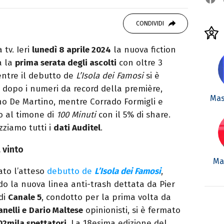
 di viaggi e passione per i cartoni (della pizza
CONDIVIDI
 tv. Ieri
lunedì 8 aprile 2024
la nuova fiction
a la
prima serata degli ascolti
con oltre 3
entre il debutto de
L’Isola dei Famosi
si è
, dopo i numeri da record della première,
Mas
no De Martino, mentre Corrado Formigli e
o al timone di
100 Minuti
con il 5% di share.
zziamo tutti i
dati Auditel
.
a vinto
Mar
vato l’atteso
debutto de
L’Isola dei Famosi
,
ndo la nuova linea anti-trash dettata da Pier
 di
Canale 5
, condotto per la prima volta da
nelli e
Dario Maltese
opinionisti, si è fermato
602mila spettatori
. La 18esima edizione del