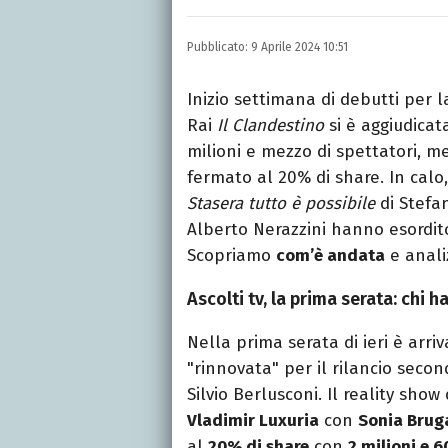
Laurea in Lettere, smania
e della Pixar).
Pubblicato:
9 Aprile 2024 10:51
Inizio settimana di debutti per la
Rai
Il Clandestino
si è aggiudicat
milioni e mezzo di spettatori, m
fermato al 20% di share. In calo
Stasera tutto è possibile
di Stefa
Alberto Nerazzini hanno esordit
Scopriamo
com’è andata
e anali
Ascolti tv, la prima serata: chi h
Nella prima serata di ieri è arri
"rinnovata" per il rilancio seco
Silvio Berlusconi. Il reality show
Vladimir Luxuria
con
Sonia Bruga
al
20% di share
con
2 milioni e 