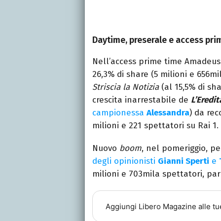
Daytime, preserale e access pri
Nell’access prime time Amadeus 
26,3% di share (5 milioni e 656m
Striscia la Notizia
(al 15,5% di sh
crescita inarrestabile de
L’Eredit
campionessa
Alessandra
) da rec
milioni e 221 spettatori su Rai 1.
Nuovo
boom
, nel pomeriggio, p
degli opinionisti
Gianni Sperti
e
milioni e 703mila spettatori, par
Aggiungi
Libero Magazine
alle tu