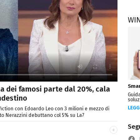
WI
Smar
ola dei famosi parte dal 20%, cala
Guida
ndestino
soluz
LEGG
a fiction con Edoardo Leo con 3 milioni e mezzo di
rto Nerazzini debuttano col 5% su La7
Segu