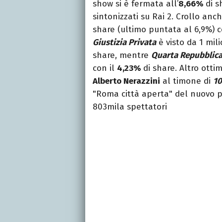
show si è fermata all’
8,66%
di s
sintonizzati su Rai 2. Crollo anc
share (ultimo puntata al 6,9%) co
Giustizia Privata
è visto da 1 mil
share, mentre
Quarta Repubblic
con il
4,23%
di share. Altro ottim
Alberto Nerazzini
al timone di
10
"Roma città aperta" del nuovo 
803mila spettatori