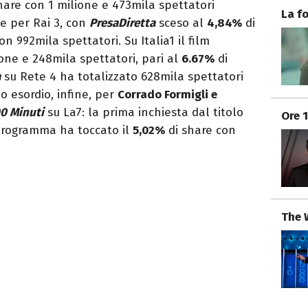
hare con 1 milione e 473mila spettatori
La f
he per Rai 3, con
PresaDiretta
sceso al
4,84%
di
n 992mila spettatori. Su Italia1 il film
ione e 248mila spettatori, pari al
6.67%
di
a
su Rete 4 ha totalizzato 628mila spettatori
o esordio, infine, per
Corrado Formigli e
0 Minuti
su La7: la prima inchiesta dal titolo
Ore 
programma ha toccato il
5,02%
di share con
The 