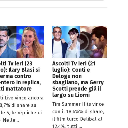
lti Tv ieri (23
Ascolti Tv ieri (21
o): Ilary Blasi si
luglio): Conti e
ferma contro
Delogu non
ntero in replica,
sbagliano, ma Gerry
ti mattatore
Scotti prende già il
largo su Liorni
ti Live vince ancora
Tim Summer Hits vince
18,7% di share su
con il 18,6%% di share,
e 5, le repliche di
il film turco Delibal al
 Nelle...
12,4%: tutti ...