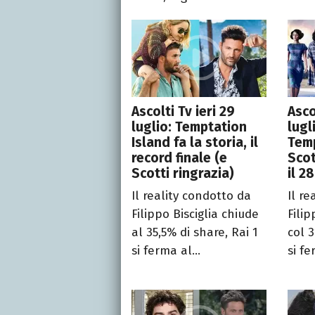
Ascolti Tv ieri 29
Asco
luglio: Temptation
lugl
Island fa la storia, il
Temp
record finale (e
Scot
Scotti ringrazia)
il 2
Il reality condotto da
Il re
Filippo Bisciglia chiude
Filip
al 35,5% di share, Rai 1
col 3
si ferma al...
si fe