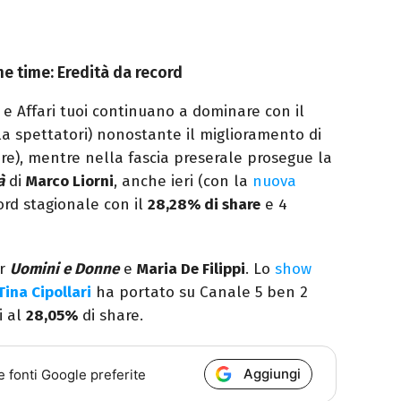
me time: Eredità da record
e Affari tuoi continuano a dominare con il
ila spettatori) nonostante il miglioramento di
are), mentre nella fascia preserale prosegue la
à
di
Marco Liorni
, anche ieri (con la
nuova
ord stagionale con il
28,28% di share
e 4
er
Uomini e Donne
e
Maria De Filippi
. Lo
show
Tina Cipollari
ha portato su Canale 5 ben 2
i al
28,05%
di share.
Aggiungi
e fonti Google preferite