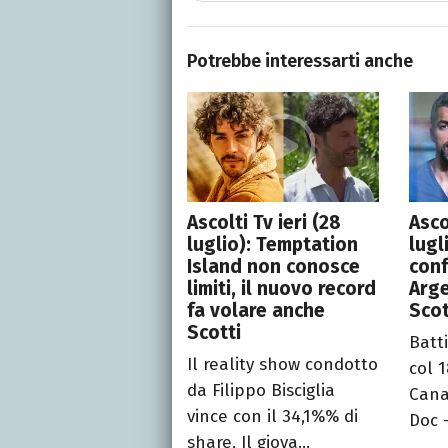
Potrebbe interessarti anche
Ascolti Tv ieri (28
Asco
luglio): Temptation
lugli
Island non conosce
con
limiti, il nuovo record
Arge
fa volare anche
Scot
Scotti
Batti
Il reality show condotto
col 
da Filippo Bisciglia
Canal
vince con il 34,1%% di
Doc –
share, Il giova...