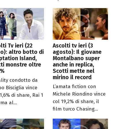
lti Tv ieri (22
Ascolti tv ieri (3
io): altro botto di
agosto): Il giovane
tation Island,
Montalbano super
ti monstre oltre
anche in replica,
8%
Scotti mette nel
mirino il record
ality condotto da
L’amata fiction con
po Bisciglia vince
Michele Riondino vince
1,6% di share, Rai 1
col 19,2% di share, il
rma al...
film turco Chasing...