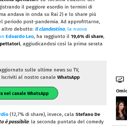
trando il peggiore esordio in termini di
ima andava in onda su Rai 2) e lo share più
l periodo post-pandemia. Ad approfittarne,
 altro debutto:
Il clandestino
, la nuova
con
Edoardo Leo
, ha raggiunto il
19,6% di share
,
spettatori
, aggiudicandosi così la prima serata
ggiornato sulle ultime news su TV,
Iscriviti al nostro canale
WhatsApp
Omici
ra nel canale WhatsApp
rdio
(12,7% di share), invece, cala
Stefano De
to è possibile
: la seconda puntata del comedy