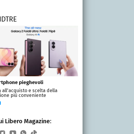
NDTRE
tphone pieghevoli
 all'acquisto e scelta della
ione più conveniente
I
i Libero Magazine: