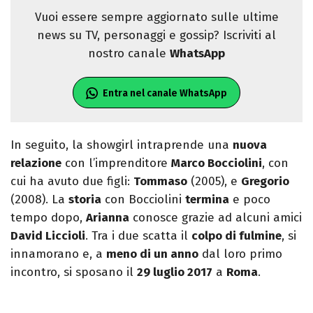
Vuoi essere sempre aggiornato sulle ultime
news su TV, personaggi e gossip? Iscriviti al
nostro canale
WhatsApp
Entra nel canale WhatsApp
In seguito, la showgirl intraprende una
nuova
relazione
con l’imprenditore
Marco Bocciolini
, con
cui ha avuto due figli:
Tommaso
(2005), e
Gregorio
(2008). La
storia
con Bocciolini
termina
e poco
tempo dopo,
Arianna
conosce grazie ad alcuni amici
David Liccioli
. Tra i due scatta il
colpo di fulmine
, si
innamorano e, a
meno di un anno
dal loro primo
incontro, si sposano il
29 luglio 2017
a
Roma
.