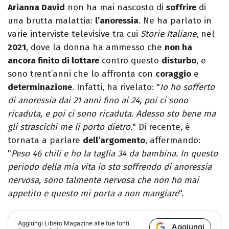
Arianna David
non ha mai nascosto di
soffrire
di
una brutta malattia:
l’anoressia
. Ne ha parlato in
varie interviste televisive tra cui
Storie Italiane
, nel
2021
, dove la donna ha ammesso che
non ha
ancora finito di lottare
contro questo
disturbo
, e
sono trent’anni che lo affronta con
coraggio
e
determinazione
. Infatti, ha rivelato: "
Io ho sofferto
di anoressia dai 21 anni fino ai 24, poi ci sono
ricaduta, e poi ci sono ricaduta. Adesso sto bene ma
gli strascichi me li porto dietro.
" Di recente, è
tornata a parlare
dell’argomento
, affermando:
"
Peso 46 chili e ho la taglia 34 da bambina. In questo
periodo della mia vita io sto soffrendo di anoressia
nervosa, sono talmente nervosa che non ho mai
appetito e questo mi porta a non mangiare
".
Aggiungi
Libero Magazine
alle tue fonti
Aggiungi