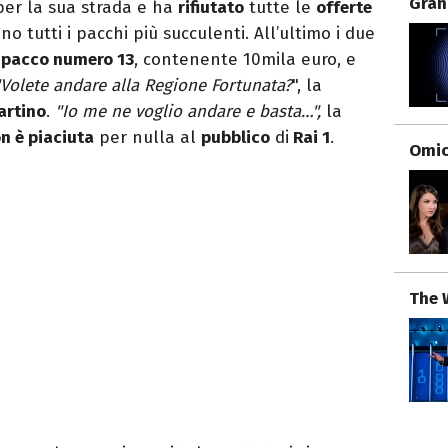
Gran
per la sua strada e ha
rifiutato
tutte le
offerte
o tutti i pacchi più succulenti. All’ultimo i due
o
pacco numero 13
, contenente 10mila euro, e
"Volete andare alla Regione Fortunata?
", la
artino
.
"Io me ne voglio andare e basta…",
la
n è piaciuta
per nulla al
pubblico
di
Rai 1
.
Omici
The 