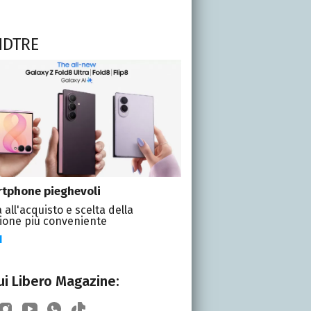
NDTRE
tphone pieghevoli
 all'acquisto e scelta della
ione più conveniente
I
i Libero Magazine: