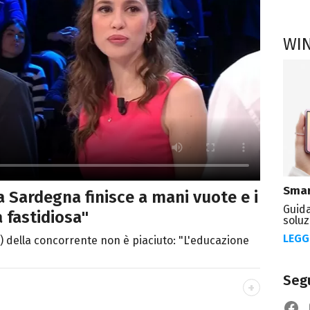
WI
Smar
la Sardegna finisce a mani vuote e i
Guida
a fastidiosa"
soluz
LEGG
o) della concorrente non è piaciuto: "L'educazione
Segu