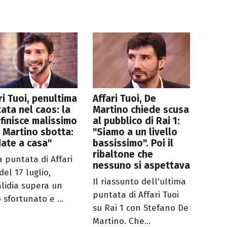
ri Tuoi, penultima
Affari Tuoi, De
ata nel caos: la
Martino chiede scusa
finisce malissimo
al pubblico di Rai 1:
 Martino sbotta:
"Siamo a un livello
ate a casa"
bassissimo". Poi il
ribaltone che
a puntata di Affari
nessuno si aspettava
del 17 luglio,
Il riassunto dell'ultima
lidia supera un
puntata di Affari Tuoi
o sfortunato e ...
su Rai 1 con Stefano De
Martino. Che...