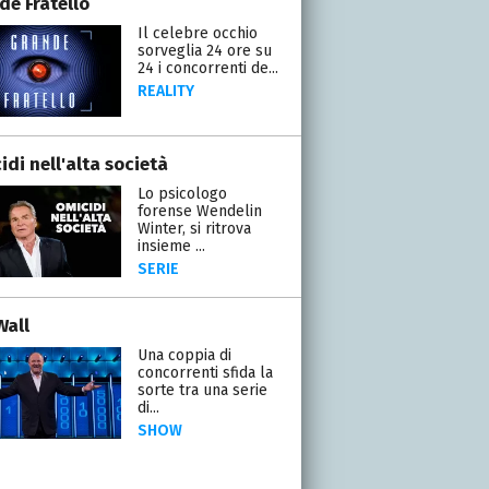
de Fratello
Il celebre occhio
sorveglia 24 ore su
24 i concorrenti de...
REALITY
di nell'alta società
Lo psicologo
forense Wendelin
Winter, si ritrova
insieme ...
SERIE
Wall
Una coppia di
concorrenti sfida la
sorte tra una serie
di...
SHOW