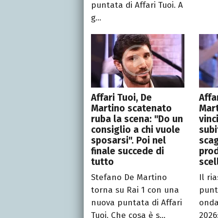
puntata di Affari Tuoi. A
g...
Affari Tuoi, De
Affa
Martino scatenato
Mart
ruba la scena: "Do un
vinc
consiglio a chi vuole
subi
sposarsi". Poi nel
scag
finale succede di
prod
tutto
scel
Stefano De Martino
Il ri
torna su Rai 1 con una
punta
nuova puntata di Affari
onda
Tuoi. Che cosa è s...
2026: