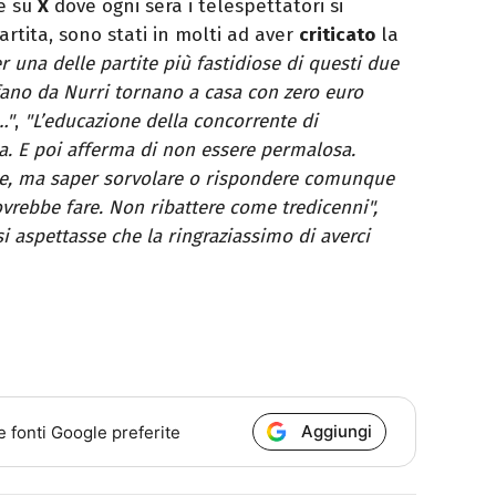
te su
X
dove ogni sera i telespettatori si
rtita, sono stati in molti ad aver
criticato
la
er una delle partite più fastidiose di questi due
efano da Nurri tornano a casa con zero euro
…"
,
"L’educazione della concorrente di
na. E poi afferma di non essere permalosa.
he, ma saper sorvolare o rispondere comunque
vrebbe fare. Non ribattere come tredicenni",
 aspettasse che la ringraziassimo di averci
Aggiungi
e fonti Google preferite