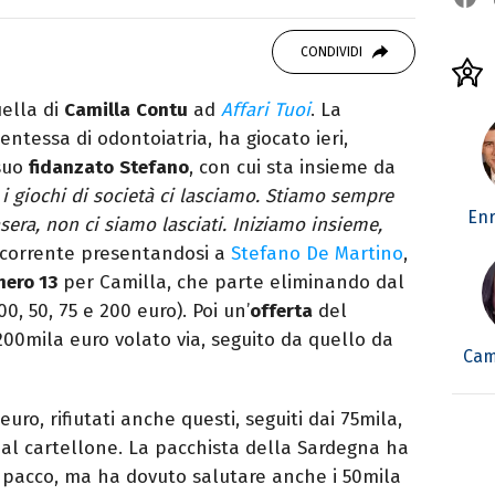
o mancare, il silenzio, il mare e Il Libro
omodino, insieme a un romanzo di Zafon.
CONDIVIDI
ella di
Camilla
Contu
ad
Affari Tuoi
. La
dentessa di odontoiatria, ha giocato ieri,
 suo
fidanzato
Stefano
, con cui sta insieme da
 i giochi di società ci lasciamo. Stiamo sempre
Enr
asera, non ci siamo lasciati. Iniziamo insieme,
corrente presentandosi a
Stefano De Martino
,
ero 13
per Camilla, che parte eliminando dal
00, 50, 75 e 200 euro). Poi un’
offerta
del
00mila euro volato via, seguito da quello da
Cam
euro, rifiutati anche questi, seguiti dai 75mila,
dal cartellone. La pacchista della Sardegna ha
pacco, ma ha dovuto salutare anche i 50mila