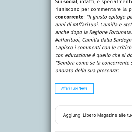
Sui
social
, infatti, e specialmen
riuniscono per commentare la pa
concorrente
:
"Il giusto epilogo p
anni di #AffariTuoi. Camilla e St
anche dopo la Regione Fortunata
#affarituoi, Camilla dalla Sardeg
Capisco i commenti con le critic
con educazione è quello che si do
"Sembra come se la concorrente si
onorato della sua presenza".
Affari Tuoi News
Aggiungi
Libero Magazine
alle tu