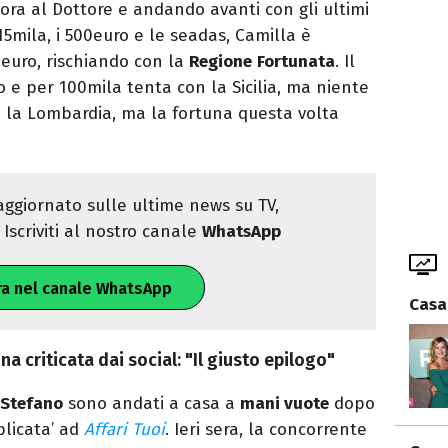
ora al Dottore e andando avanti con gli ultimi
i 15mila, i 500euro e le seadas, Camilla è
 euro, rischiando con la
Regione
Fortunata
. Il
 e per 100mila tenta con la Sicilia, ma niente
on la Lombardia, ma la fortuna questa volta
ggiornato sulle ultime news su TV,
Iscriviti al nostro canale
WhatsApp
ra nel canale WhatsApp
Casa
na criticata dai social: "Il giusto epilogo"
Stefano
sono andati a casa a
mani vuote
dopo
plicata’ ad
Affari Tuoi
. Ieri sera, la concorrente