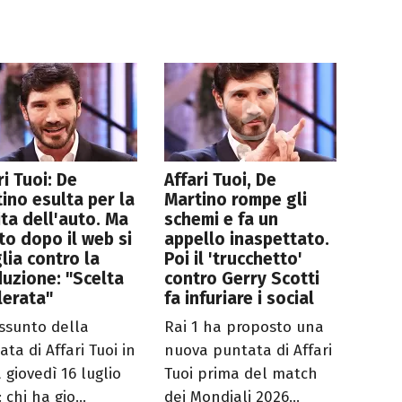
ri Tuoi: De
Affari Tuoi, De
ino esulta per la
Martino rompe gli
ita dell'auto. Ma
schemi e fa un
to dopo il web si
appello inaspettato.
lia contro la
Poi il 'trucchetto'
uzione: "Scelta
contro Gerry Scotti
lerata"
fa infuriare i social
assunto della
Rai 1 ha proposto una
ta di Affari Tuoi in
nuova puntata di Affari
 giovedì 16 luglio
Tuoi prima del match
 chi ha gio...
dei Mondiali 2026...