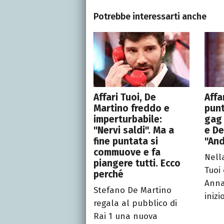
Potrebbe interessarti anche
Affari Tuoi, De
Affa
Martino freddo e
punt
imperturbabile:
gag 
"Nervi saldi". Ma a
e De
fine puntata si
"And
commuove e fa
Nell
piangere tutti. Ecco
Tuoi 
perché
Anna
Stefano De Martino
inizi
regala al pubblico di
Rai 1 una nuova