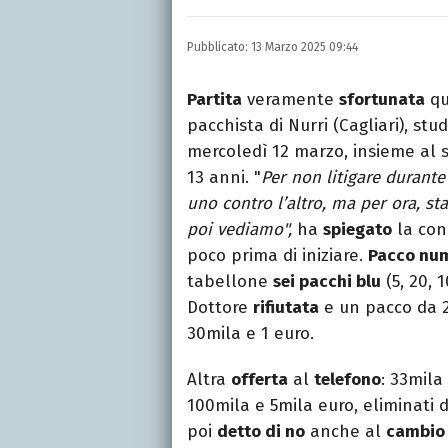
Nella mia vita non posson
dell'inquietudine sul c
Pubblicato:
13 Marzo 2025 09:44
Partita
veramente
sfortunata
qu
pacchista di Nurri (Cagliari), stu
mercoledì 12 marzo, insieme al
13 anni. "
Per non litigare durante
uno contro l’altro, ma per ora, st
poi vediamo",
ha
spiegato
la con
poco prima di iniziare.
Pacco num
tabellone
sei pacchi blu
(5, 20, 1
Dottore
rifiutata
e un pacco da 2
30mila e 1 euro.
Altra
offerta
al
telefono
: 33mila 
100mila e 5mila euro, eliminati 
poi
detto di no
anche al
cambio