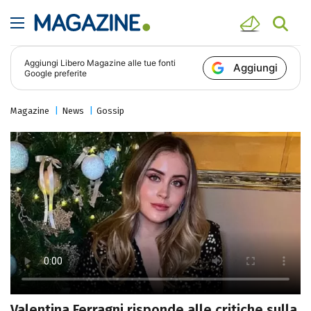
Aggiungi
Libero Magazine
alle tue fonti
Aggiungi
Google preferite
Magazine
News
Gossip
Valentina Ferragni risponde alle critiche sulla