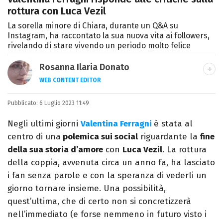
rottura con Luca Vezil
La sorella minore di Chiara, durante un Q&A su
Instagram, ha raccontato la sua nuova vita ai followers,
rivelando di stare vivendo un periodo molto felice
Rosanna Ilaria Donato
WEB CONTENT EDITOR
Laureata in Linguaggi dei Media, mi dedico
Pubblicato:
6 Luglio 2023 11:49
al mondo dell’intrattenimento da 10 anni.
Ho lavorato come web content editor
Negli ultimi giorni
Valentina Ferragni
è stata al
freelance per diverse testate.
centro di una
polemica sui social
riguardante la
fine
della sua storia d’amore
con
Luca Vezil
. La rottura
della coppia, avvenuta circa un anno fa, ha lasciato
i fan senza parole e con la speranza di vederli un
giorno tornare insieme. Una possibilità,
quest’ultima, che di certo non si concretizzerà
nell’immediato (e forse nemmeno in futuro visto i