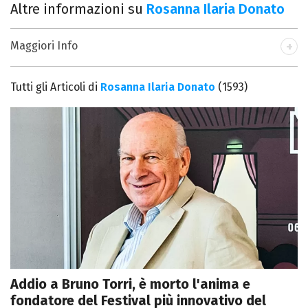
Altre informazioni su
Rosanna Ilaria Donato
Maggiori Info
Data di nascita
: 18/03/1992
Luogo di nascita
: Milano
Tutti gli Articoli di
Rosanna Ilaria Donato
(1593)
Lavora per
Italia Media
Esperienze
FilmUP.com
Fox Networks Group
NetAddiction
Addio a Bruno Torri, è morto l'anima e
fondatore del Festival più innovativo del