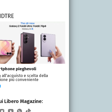
NDTRE
tphone pieghevoli
 all'acquisto e scelta della
ione più conveniente
I
i Libero Magazine: