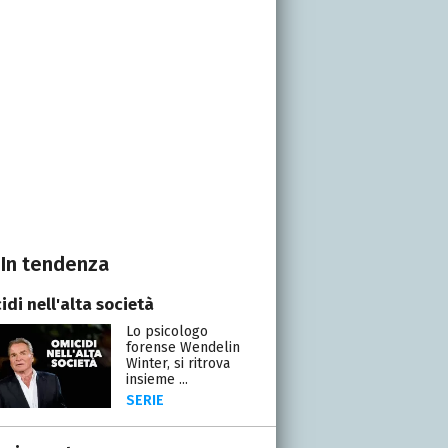
In tendenza
di nell'alta società
Lo psicologo
forense Wendelin
Winter, si ritrova
insieme ...
SERIE