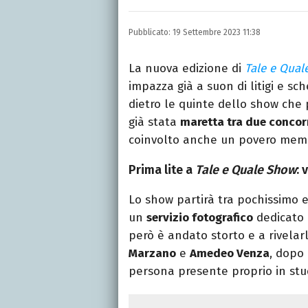
LINKEDIN
INSTAGRAM
FACEB
Scrittrice, copywriter, e
Pubblicato:
19 Settembre 2023 11:38
Lettere, Cinema e Tv. Ha 
follia.
La nuova edizione di
Tale e Qual
impazza già a suon di litigi e sc
dietro le quinte dello show che
già stata
maretta tra due concor
coinvolto anche un povero membr
Prima lite a
Tale e Quale Show
: 
Lo show partirà tra pochissimo e
un
servizio fotografico
dedicato 
però è andato storto e a rivelarl
Marzano
e
Amedeo Venza
, dopo
persona presente proprio in st