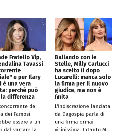
de Fratello Vip,
Ballando con le
ndalina Tavassi
Stelle, Milly Carlucci
corrente
ha scelto il dopo
ciale" e per Ilary
Lucarelli: manca solo
i è una vera
la firma per il nuovo
ta: perché può
giudice, ma non è
 la differenza
finita
 concorrente de
L'indiscrezione lanciata
la dei Famosi
da Dagospia parla di
ebbe essere a un
una firma ormai
o dal varcare la
vicinissima. Intanto M...