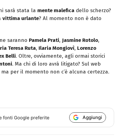
chi sarà stata la
mente malefica
dello scherzo?
la
vittima urlante
? Al momento non è dato
ione saranno
Pamela Prati
,
Jasmine Rotolo
,
ria Teresa Ruta
,
Ilaria Mongiovì
,
Lorenzo
ex Belli
. Oltre, ovviamente, agli ormai storici
ntoni
. Ma chi di loro avrà litigato? Sul web
si ma per il momento non c’è alcuna certezza.
Aggiungi
e fonti Google preferite