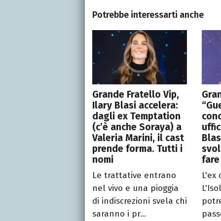
Potrebbe interessarti anche
Grande Fratello Vip,
Gran
Ilary Blasi accelera:
“Gue
dagli ex Temptation
con
(c’è anche Soraya) a
uffi
Valeria Marini, il cast
Blas
prende forma. Tutti i
svol
nomi
fare
Le trattative entrano
L'ex
nel vivo e una pioggia
L'Iso
di indiscrezioni svela chi
potr
saranno i pr...
pass