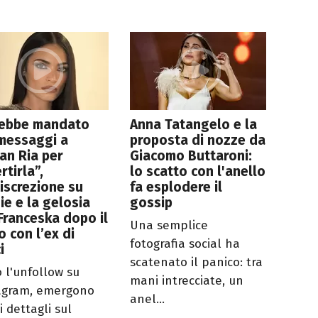
rebbe mandato
Anna Tatangelo e la
messaggi a
proposta di nozze da
an Ria per
Giacomo Buttaroni:
rtirla”,
lo scatto con l'anello
discrezione su
fa esplodere il
ie e la gelosia
gossip
Franceska dopo il
Una semplice
o con l’ex di
fotografia social ha
i
scatenato il panico: tra
 l'unfollow su
mani intrecciate, un
agram, emergono
anel...
i dettagli sul