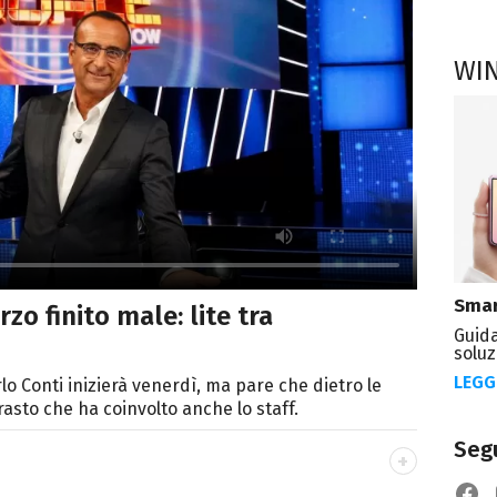
WI
Smar
zo finito male: lite tra
Guida
soluz
LEGG
lo Conti inizierà venerdì, ma pare che dietro le
trasto che ha coinvolto anche lo staff.
Segu