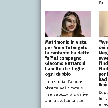
Por...
Matrimonio in vista
“Av
per Anna Tatangelo:
dei 
la cantante ha detto
Meg
"sì" al compagno
avve
Giacomo Buttaroni,
l’in
l'anello che toglie
Elod
ogni dubbio
per 
baci
Una storia d'amore
Amic
vissuta nella totale
Dopo
riservatezza ora arriva
Inst
a una svolta: la can...
nuov