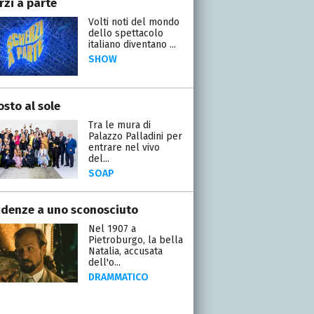
rzi a parte
Volti noti del mondo
dello spettacolo
italiano diventano ...
SHOW
osto al sole
Tra le mura di
Palazzo Palladini per
entrare nel vivo
del...
SOAP
idenze a uno sconosciuto
Nel 1907 a
Pietroburgo, la bella
Natalia, accusata
dell'o...
DRAMMATICO