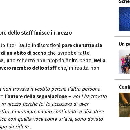
Sche
ro dello staff finisce in mezzo
Un p
e lite? Dalle indiscrezioni
pare che tutto sia
 di un abito di scena
che avrebbe fatto
ma, uno scherzo non proprio finito bene.
Nella
povero membro dello staff
che, in realtà non
Conf
non trovava il vestito perché l’altra persona
to
l’autore della segnalazione
–
Poi l’ha trovato
o in mezzo perché lei lo accusava di aver
vestito. Comunque hanno continuato a discutere
dico con quella voce come urlava, sono dovuto
ppo da ridere
".