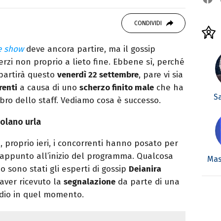
OOK
SITO
ditor e pubblicista mantovana, laureata in
CONDIVIDI
due libri all’attivo e ama la scrittura alla
e show
deve ancora partire, ma il gossip
herzi non proprio a lieto fine. Ebbene sì, perché
 partirà questo
venerdì 22 settembre
, pare vi sia
renti
a causa di uno
scherzo finito male
che ha
S
o dello staff. Vediamo cosa è successo.
volano urla
, proprio ieri, i concorrenti hanno posato per
appunto all’inizio del programma. Qualcosa
Mas
o sono stati gli esperti di gossip
Deianira
 aver ricevuto la
segnalazione
da parte di una
udio in quel momento.