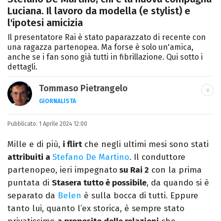
Luciana. Il lavoro da modella (e stylist) e
l'ipotesi amicizia
Il presentatore Rai è stato paparazzato di recente con
una ragazza partenopea. Ma forse è solo un'amica,
anche se i fan sono già tutti in fibrillazione. Qui sotto i
dettagli.
Tommaso Pietrangelo
GIORNALISTA
Autore, giornalista, cantautore. Laureato in
Pubblicato:
1 Aprile 2024 12:00
Letterature Straniere, è appassionato di
cinema, poesia e Shakespeare. Scrive
Mille e di più,
i flirt
che negli ultimi mesi sono stati
canzoni e ama i gatti.
attribuiti a
Stefano De Martino
. Il conduttore
partenopeo, ieri impegnato
su Rai 2
con la prima
puntata di
Stasera tutto è possibile
, da quando si è
separato da
Belen
è sulla bocca di tutti. Eppure
tanto lui, quanto l’ex storica, è sempre stato