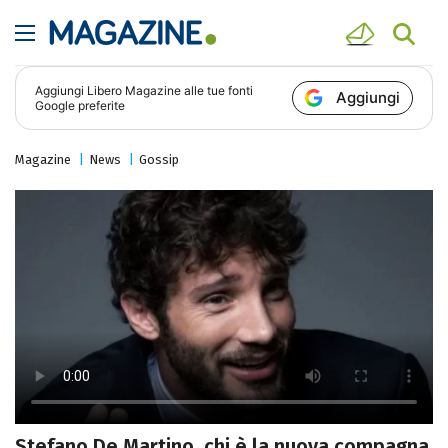
Aggiungi
Libero Magazine
alle tue fonti
Aggiungi
Google preferite
Magazine
News
Gossip
Stefano De Martino, chi è la nuova compagna