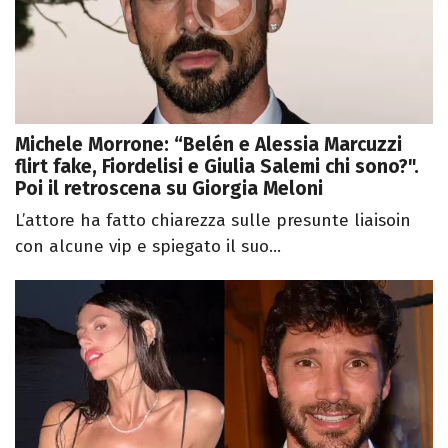
Michele Morrone: “Belén e Alessia Marcuzzi
flirt fake, Fiordelisi e Giulia Salemi chi sono?".
Poi il retroscena su Giorgia Meloni
L’attore ha fatto chiarezza sulle presunte liaisoin
con alcune vip e spiegato il suo...