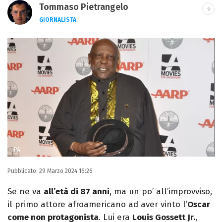
Tommaso Pietrangelo
GIORNALISTA
Autore, giornalista, cantautore. Laureato in
Letterature Straniere, è appassionato di
cinema, poesia e Shakespeare. Scrive
canzoni e ama i gatti.
IPA
Pubblicato:
29 Marzo 2024 16:26
Se ne va
all’età di 87 anni
, ma un po’ all’improvviso,
il primo attore afroamericano ad aver vinto l’
Oscar
come non protagonista
. Lui era
Louis Gossett Jr.
,