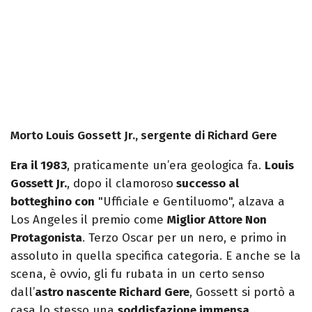
Morto Louis Gossett Jr., sergente di Richard Gere
Era il 1983
, praticamente un’era geologica fa.
Louis
Gossett Jr.
, dopo il clamoroso
successo al
botteghino con
"Ufficiale e Gentiluomo", alzava a
Los Angeles il premio come
Miglior Attore Non
Protagonista
. Terzo Oscar per un nero, e primo in
assoluto in quella specifica categoria. E anche se la
scena, è ovvio, gli fu rubata in un certo senso
dall’
astro nascente Richard Gere
, Gossett si portò a
casa lo stesso una
soddisfazione immensa
.