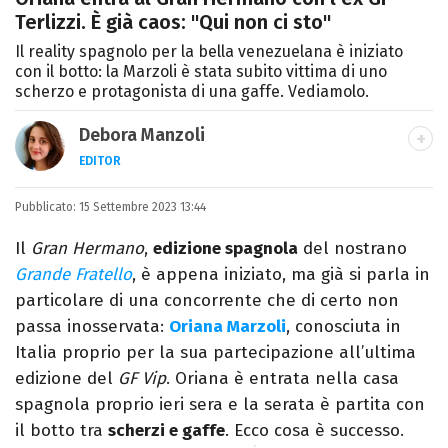
Terlizzi. È già caos: "Qui non ci sto"
Il reality spagnolo per la bella venezuelana è iniziato
con il botto: la Marzoli è stata subito vittima di uno
scherzo e protagonista di una gaffe. Vediamolo.
Debora Manzoli
EDITOR
LINKEDIN
INSTAGRAM
FACEBOOK
SITO
Pubblicato:
Scrittrice, copywriter, editor e pubblicista
15 Settembre 2023 13:44
mantovana, laureata in Lettere, Cinema e
Il
Gran Hermano
,
edizione spagnola
del nostrano
Tv. Ha due libri all’attivo e ama la scrittura
Grande Fratello
, è appena iniziato, ma già si parla in
alla follia.
particolare di una concorrente che di certo non
passa inosservata:
Oriana Marzoli
, conosciuta in
Italia proprio per la sua partecipazione all’ultima
edizione del
GF Vip
. Oriana è entrata nella casa
spagnola proprio ieri sera e la serata è partita con
il botto tra
scherzi e gaffe
. Ecco cosa è successo.