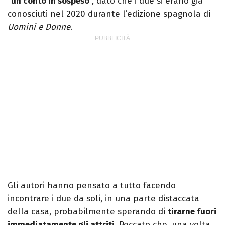
"
un conto in sospeso
", dato che i due si erano già
conosciuti nel 2020 durante l’edizione spagnola di
Uomini e Donne
.
Gli autori hanno pensato a tutto facendo
incontrare i due da soli, in una parte distaccata
della casa, probabilmente sperando di
tirarne fuori
immediatamente gli attriti
. Peccato che, una volta