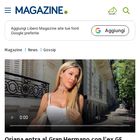
Aggiungi
Libero Magazine
alle tue fonti
Aggiungi
Google preferite
Magazine
News
Gossip
Oriana entra al Gran Hermano con l’ex GF