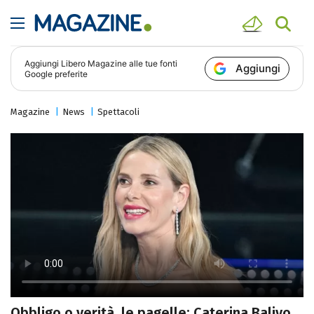
Aggiungi
Libero Magazine
alle tue fonti
Aggiungi
Google preferite
Magazine
News
Spettacoli
Obbligo o verità, le pagelle: Caterina Balivo