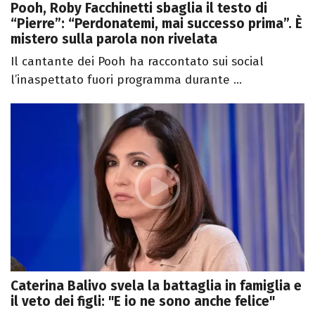
Pooh, Roby Facchinetti sbaglia il testo di
“Pierre”: “Perdonatemi, mai successo prima”. È
mistero sulla parola non rivelata
Il cantante dei Pooh ha raccontato sui social
l’inaspettato fuori programma durante ...
Caterina Balivo svela la battaglia in famiglia e
il veto dei figli: "E io ne sono anche felice"