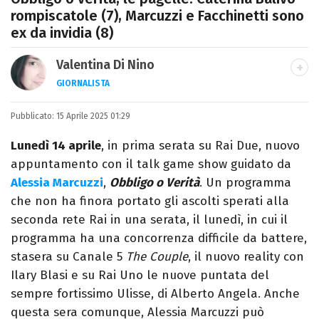
rompiscatole (7), Marcuzzi e Facchinetti sono
ex da invidia (8)
Valentina Di Nino
GIORNALISTA
LINKEDIN
INSTAGRAM
FACEBOOK
SITO
Pubblicato:
Romana, laurea in Scienze Politiche,
15 Aprile 2025 01:29
giornalista per caso. Ho scritto per
Lunedì 14 aprile
, in prima serata su Rai Due, nuovo
quotidiani, settimanali, siti e agenzie,
appuntamento con il talk game show guidato da
prevalentemente di cronaca e spettacoli.
Alessia Marcuzzi
,
Obbligo o Verità
. Un programma
che non ha finora portato gli ascolti sperati alla
seconda rete Rai in una serata, il lunedì, in cui il
programma ha una concorrenza difficile da battere,
stasera su Canale 5
The Couple
, il nuovo reality con
Ilary Blasi e su Rai Uno le nuove puntata del
sempre fortissimo Ulisse, di Alberto Angela. Anche
questa sera comunque, Alessia Marcuzzi può