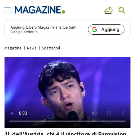
Aggiungi
Libero Magazine
alle tue fonti
Aggiungi
Google preferite
Magazine
News
Spettacoli
'JJ' dell’Austria, chi è il vincitore di Eurovision