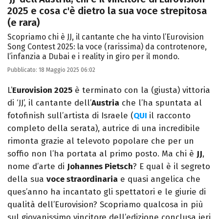
2025 e cosa c'è dietro la sua voce strepitosa
(e rara)
Scopriamo chi è JJ, il cantante che ha vinto l’Eurovision
Song Contest 2025: la voce (rarissima) da controtenore,
l’infanzia a Dubai e i reality in giro per il mondo.
Pubblicato:
18 Maggio 2025 06:02
L’
Eurovision 2025
è terminato con la (giusta) vittoria
di ‘JJ’, il cantante dell’
Austria
che l’ha spuntata al
fotofinish sull’artista di Israele (
QUI
il racconto
completo della serata), autrice di una incredibile
rimonta grazie al televoto popolare che per un
soffio non l’ha portata al primo posto. Ma chi è
JJ
,
nome d’arte di
Johannes Pietsch
? E qual è il segreto
della sua
voce straordinaria
e quasi angelica che
ques’anno ha incantato gli spettatori e le giurie di
qualità dell’Eurovision? Scopriamo qualcosa in più
sul giovanissimo vincitore dell’edizione conclusa ieri