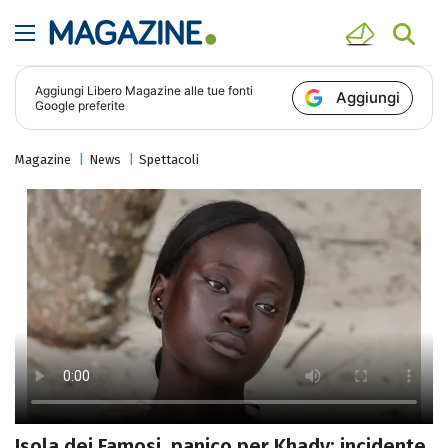
Aggiungi
Libero Magazine
alle tue fonti
Aggiungi
Google preferite
Magazine
News
Spettacoli
Isola dei Famosi, panico per Khady: incidente