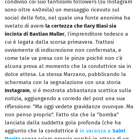
condiviso coi suo tantissimi followers (su Instagram
sono oltre 440mila) un messaggio ricevuto sul
social delle foto, nel quale una fonte anonima ha
svelato di avere
la certezza che Ilary Blasi sia
incinta di Bastian Muller
, l’imprenditore tedesco a
cui è legata dalla scorsa primavera. Trattasi
ovviamente di indiscrezione non confermata, e
come tale va presa con le pinze poiché non c’è
alcuna prova al momento che la conduttrice sia in
dolce attesa. La stessa Marzano, pubblicando la
schermata con la segnalazione con una storia
Instagram
, si è mostrata abbastanza scettica sulla
notizia, aggiungendo a corredo del post una sua
riflessione: "Ma oggi vedete gravidanze ovunque. Ma
non penso proprio". Fatto sta che la "bomba"
lanciata dalla suddetta gola profonda (che ha
aggiunto che la conduttrice è
in vacanza a
Saint
Moritz
senza sciare proprio perché in attesa di un