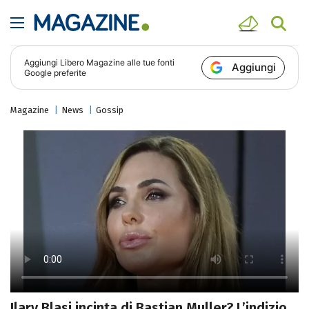
Aggiungi
Libero Magazine
alle tue fonti
Aggiungi
Google preferite
Magazine
News
Gossip
Ilary Blasi incinta di Bastian Muller? L’indizio