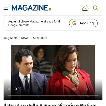
Aggiungi
Libero Magazine
alle tue fonti
Aggiungi
Google preferite
Magazine
News
Spettacoli
Il Paradiso delle Signore: Vittorio e Matilde