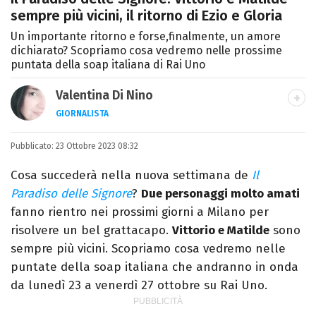
sempre più vicini, il ritorno di Ezio e Gloria
Un importante ritorno e forse,finalmente, un amore
dichiarato? Scopriamo cosa vedremo nelle prossime
puntata della soap italiana di Rai Uno
Valentina Di Nino
GIORNALISTA
LINKEDIN
INSTAGRAM
FACEBOOK
SITO
Pubblicato:
Romana, laurea in Scienze Politiche,
23 Ottobre 2023 08:32
giornalista per caso. Ho scritto per
Cosa succederà nella nuova settimana de
Il
quotidiani, settimanali, siti e agenzie,
Paradiso delle Signore
?
Due personaggi molto amati
prevalentemente di cronaca e spettacoli.
fanno rientro nei prossimi giorni a Milano per
risolvere un bel grattacapo.
Vittorio e Matilde
sono
sempre più vicini. Scopriamo cosa vedremo nelle
puntate della soap italiana che andranno in onda
da lunedì 23 a venerdì 27 ottobre su Rai Uno.