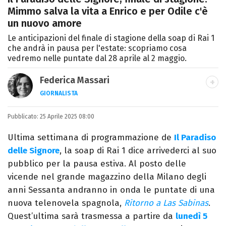
Mimmo salva la vita a Enrico e per Odile c'è
un nuovo amore
Le anticipazioni del finale di stagione della soap di Rai 1
che andrà in pausa per l'estate: scopriamo cosa
vedremo nelle puntate dal 28 aprile al 2 maggio.
Federica Massari
GIORNALISTA
LINKEDIN
INSTAGRAM
FACEBOOK
Pubblicato:
Giornalista nata nella città di Parthenope,
25 Aprile 2025 08:00
si definisce "madriletana". Da anni scrive
Ultima settimana di programmazione de
Il Paradiso
(per un numero imprecisato di testate) di
delle Signore
, la soap di Rai 1 dice arrivederci al suo
spettacoli e musica, TV e calcio.
pubblico per la pausa estiva. Al posto delle
vicende nel grande magazzino della Milano degli
anni Sessanta andranno in onda le puntate di una
nuova telenovela spagnola,
Ritorno a Las Sabinas
.
Quest’ultima sarà trasmessa a partire da
lunedì 5