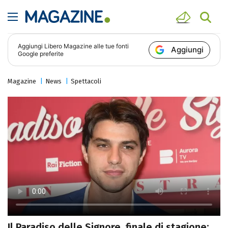
Aggiungi
Libero Magazine
alle tue fonti
Aggiungi
Google preferite
Magazine
News
Spettacoli
Il Paradiso delle Signore, finale di stagione: