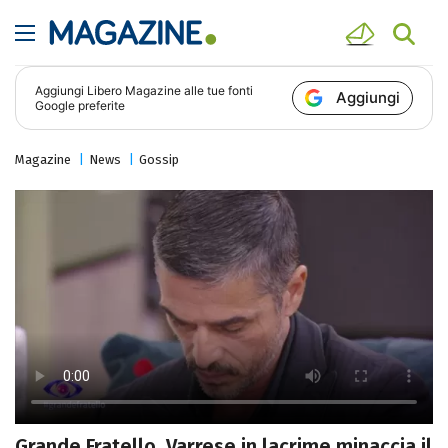
Aggiungi
Libero Magazine
alle tue fonti
Aggiungi
Google preferite
Magazine
News
Gossip
Grande Fratello, Varrese in lacrime minaccia il