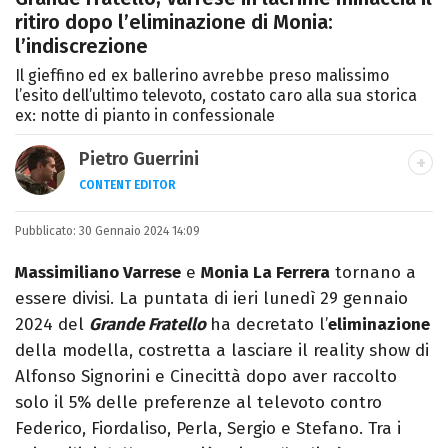
ritiro dopo l’eliminazione di Monia:
l’indiscrezione
Il gieffino ed ex ballerino avrebbe preso malissimo
l’esito dell’ultimo televoto, costato caro alla sua storica
ex: notte di pianto in confessionale
Pietro Guerrini
CONTENT EDITOR
Laurea in Lettere, smania di viaggi e
Pubblicato:
30 Gennaio 2024 14:09
passione per i cartoni (della pizza e della
Pixar).
Massimiliano Varrese
e
Monia La Ferrera
tornano a
essere divisi. La puntata di ieri lunedì 29 gennaio
2024 del
Grande Fratello
ha decretato l’
eliminazione
della modella, costretta a lasciare il reality show di
Alfonso Signorini e Cinecittà dopo aver raccolto
solo il 5% delle preferenze al televoto contro
Federico, Fiordaliso, Perla, Sergio e Stefano. Tra i