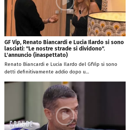
GF Vip, Renato Biancardi e Lucia Ilardo si sono
lasciati: "Le nostre strade si dividono".
L'annuncio (inaspettato)
Renato Biancardi e Lucia Ilardo del GfVip si sono
detti definitivamente addio dopo u...