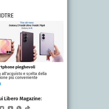
NDTRE
tphone pieghevoli
 all'acquisto e scelta della
ione più conveniente
I
i Libero Magazine: