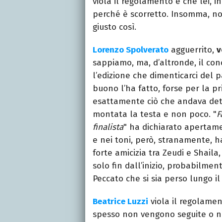
viola il regolamento e che lei, 
perché è scorretto. Insomma, no
giusto così.
Lorenzo Spolverato
agguerrito,
v
sappiamo, ma, d’altronde, il c
l’edizione che dimenticarci del 
buono l’ha fatto, forse per la pr
esattamente ciò che andava dett
montata la testa e non poco. "
F
finalista
" ha dichiarato apertame
e nei toni, però, stranamente, h
forte amicizia tra Zeudi e Shaila
solo fin dall’inizio, probabilme
Peccato che si sia perso lungo il
Beatrice Luzzi
viola il regolame
spesso non vengono seguite o no