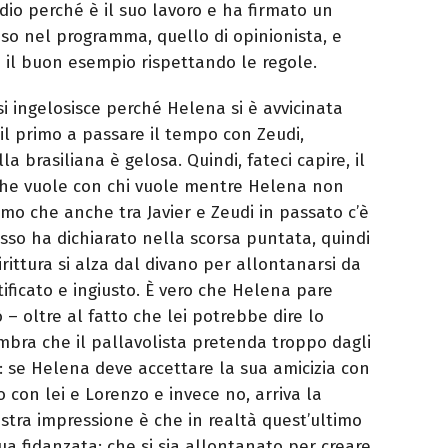
dio perché è il suo lavoro e ha firmato un
so nel programma, quello di opinionista, e
 il buon esempio rispettando le regole.
 si ingelosisce perché Helena si è avvicinata
l primo a passare il tempo con Zeudi,
 brasiliana è gelosa. Quindi, fateci capire, il
ò che vuole con chi vuole mentre Helena non
mo che anche tra Javier e Zeudi in passato c’è
esso ha dichiarato nella scorsa puntata, quindi
rittura si alza dal divano per allontanarsi da
tificato e ingiusto. È vero che Helena pare
– oltre al fatto che lei potrebbe dire lo
embra che il pallavolista pretenda troppo dagli
i: se Helena deve accettare la sua amicizia con
o con lei e Lorenzo e invece no, arriva la
ostra impressione è che in realtà quest’ultimo
ua fidanzata: che si sia allontanato per creare