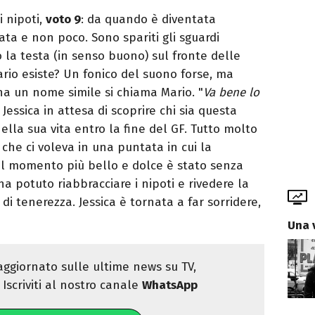
 nipoti,
voto 9
: da quando è diventata
nata e non poco. Sono spariti gli sguardi
o la testa (in senso buono) sul fronte delle
Dario esiste? Un fonico del suono forse, ma
ha un nome simile si chiama Mario. "
Va bene lo
 Jessica in attesa di scoprire chi sia questa
la sua vita entro la fine del GF. Tutto molto
 che ci voleva in una puntata in cui la
l momento più bello e dolce è stato senza
 ha potuto riabbracciare i nipoti e rivedere la
i tenerezza. Jessica è tornata a far sorridere,
Una 
ggiornato sulle ultime news su TV,
Iscriviti al nostro canale
WhatsApp