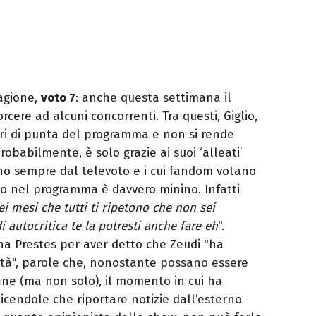
ragione,
voto 7
: anche questa settimana il
rcere ad alcuni concorrenti. Tra questi, Giglio,
ori di punta del programma e non si rende
robabilmente, è solo grazie ai suoi ‘alleati’
ano sempre dal televoto e i cui fandom votano
uto nel programma è davvero minino. Infatti
i mesi che tutti ti ripetono che non sei
 autocritica te la potresti anche fare eh
".
a Prestes per aver detto che Zeudi "ha
ità", parole che, nonostante possano essere
fine (ma non solo), il momento in cui ha
dicendole che riportare notizie dall’esterno