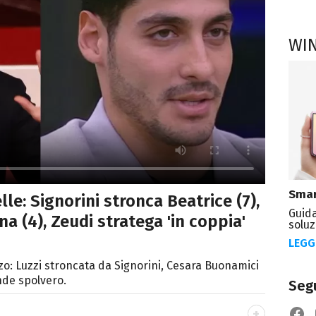
WI
Smar
lle: Signorini stronca Beatrice (7),
Guida
na (4), Zeudi stratega 'in coppia'
soluz
LEGG
zo: Luzzi stroncata da Signorini, Cesara Buonamici
nde spolvero.
Segu