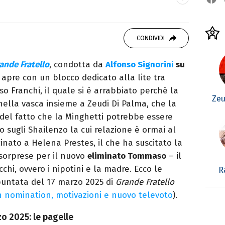
ei Media, mi dedico al mondo
 10 anni. Ho lavorato come web content editor
CONDIVIDI
state.
ande Fratello
, condotta da
Alfonso Signorini
su
i apre con un blocco dedicato alla lite tra
o Franchi, il quale si è arrabbiato perché la
Zeu
nella vasca insieme a Zeudi Di Palma, che la
del fatto che la Minghetti potrebbe essere
sugli Shailenzo la cui relazione è ormai al
cinato a Helena Prestes, il che ha suscitato la
e sorprese per il nuovo
eliminato Tommaso
– il
hi, ovvero i nipotini e la madre. Ecco le
R
puntata del 17 marzo 2025 di
Grande Fratello
con nomination, motivazioni e nuovo televoto
).
o 2025: le pagelle