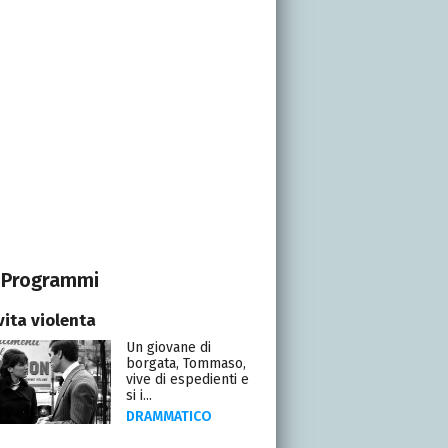
Programmi
vita violenta
Un giovane di
borgata, Tommaso,
vive di espedienti e
si i...
DRAMMATICO