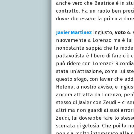
anche vero che Beatrice è in stu
contratto. Ha un ruolo ben preci
dovrebbe essere la prima a dare
Javier Martinez
ingiusto,
voto 4
:
nuovamente a Lorenzo ma è lui i
nonostante sappia che la modella
pallavolista è libero di fare ci
può ridere con Lorenzo? Ricordia
stata un’attrazione, come lui st
questo sfogo, con Javier che addi
Helena, a nostro avviso, è ingius
ancora attratta da Lorenzo, però 
stesso di Javier con Zeudi – ci s
altri ma non guardi ai suoi error
Zeudi, lui dovrebbe fare lo stess
scenata di gelosia. Che poi la n
non sia molto interessato alla s