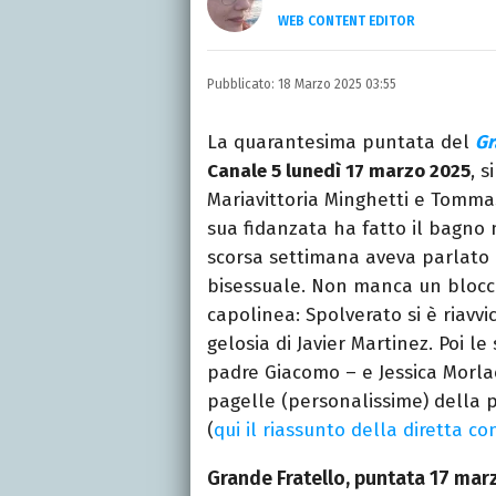
WEB CONTENT EDITOR
Laureata in Linguaggi d
dell’intrattenimento da
Pubblicato:
18 Marzo 2025 03:55
freelance per diverse te
La quarantesima puntata del
Gr
Canale 5 lunedì 17 marzo 2025
, s
Mariavittoria Minghetti e Tommas
sua fidanzata ha fatto il bagno 
scorsa settimana aveva parlato 
bisessuale. Non manca un blocco 
capolinea: Spolverato si è riavvi
gelosia di Javier Martinez. Poi l
padre Giacomo – e Jessica Morlacc
pagelle (personalissime) della 
(
qui il riassunto della diretta 
Grande Fratello, puntata 17 marz