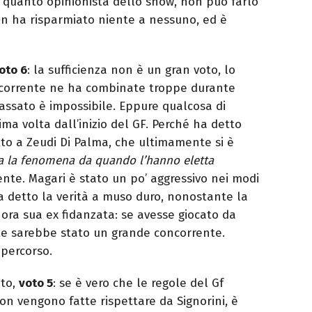
in quanto opinionista dello show, non può farlo
n ha risparmiato niente a nessuno, ed è
oto 6
: la sufficienza non è un gran voto, lo
oncorrente ne ha combinate troppe durante
passato è impossibile. Eppure qualcosa di
ima volta dall’inizio del GF. Perché ha detto
o a Zeudi Di Palma, che ultimamente si è
a la fenomena da quando l’hanno eletta
nte. Magari è stato un po’ aggressivo nei modi
a detto la verità a muso duro, nonostante la
, ora sua ex fidanzata: se avesse giocato da
nte sarebbe stato un grande concorrente.
 percorso.
nto,
voto 5
: se è vero che le regole del Gf
n vengono fatte rispettare da Signorini, è