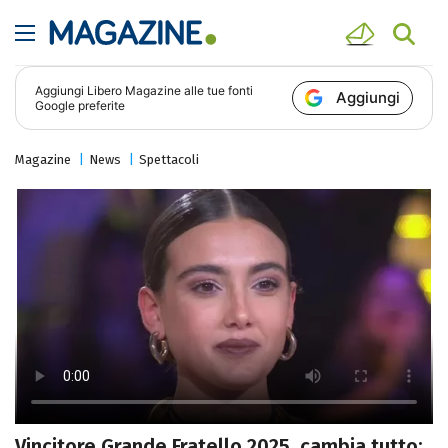
Aggiungi
Libero Magazine
alle tue fonti
Aggiungi
Google preferite
Magazine
News
Spettacoli
Vincitore Grande Fratello 2025, cambia tutto: