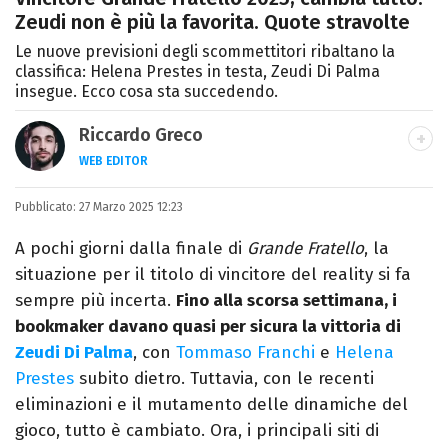
Zeudi non è più la favorita. Quote stravolte
Le nuove previsioni degli scommettitori ribaltano la
classifica: Helena Prestes in testa, Zeudi Di Palma
insegue. Ecco cosa sta succedendo.
Riccardo Greco
WEB EDITOR
LINKEDIN
Pubblicato:
Si avvicina all'editoria studiando all'IED
27 Marzo 2025 12:23
come Fashion Editor. Si specializza poi in
A pochi giorni dalla finale di
Grande Fratello
, la
Comunicazione digitale, Giornalismo e
situazione per il titolo di vincitore del reality si fa
Nuovi media presso La Sapienza,
sempre più incerta.
Fino alla scorsa settimana, i
collaborando con alcune testate ed uffici
bookmaker davano quasi per sicura la vittoria di
stampa.
Zeudi Di Palma
, con
Tommaso Franchi
e
Helena
Prestes
subito dietro. Tuttavia, con le recenti
eliminazioni e il mutamento delle dinamiche del
gioco, tutto è cambiato. Ora, i principali siti di