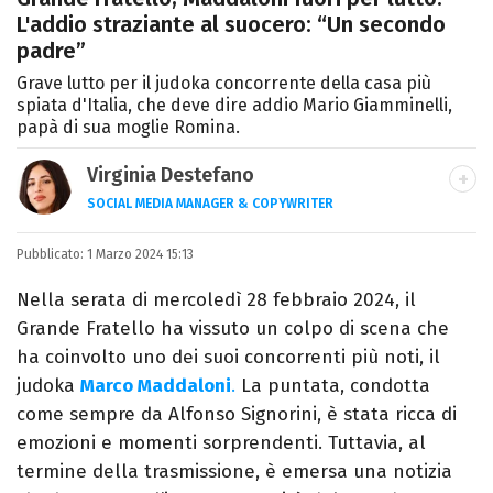
L'addio straziante al suocero: “Un secondo
padre”
Grave lutto per il judoka concorrente della casa più
spiata d'Italia, che deve dire addio Mario Giamminelli,
papà di sua moglie Romina.
Virginia Destefano
SOCIAL MEDIA MANAGER & COPYWRITER
Una passione smisurata per le serie TV.
Pubblicato:
1 Marzo 2024 15:13
Laurea in Cinema, Televisione e New Media,
videomaking e scrittura sono il mio
Nella serata di mercoledì 28 febbraio 2024, il
passatempo preferito.
Grande Fratello ha vissuto un colpo di scena che
ha coinvolto uno dei suoi concorrenti più noti, il
judoka
Marco Maddaloni
.
La puntata, condotta
come sempre da Alfonso Signorini, è stata ricca di
emozioni e momenti sorprendenti. Tuttavia, al
termine della trasmissione, è emersa una notizia