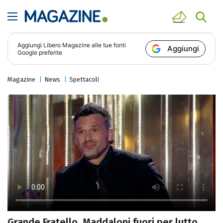
Aggiungi
Libero Magazine
alle tue fonti
Aggiungi
Google preferite
Magazine
News
Spettacoli
Grande Fratello, Maddaloni fuori per lutto.