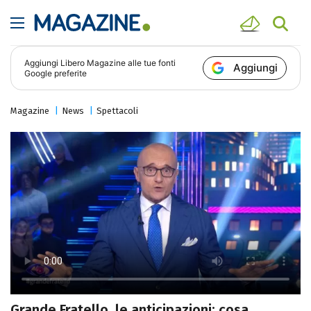
Aggiungi
Libero Magazine
alle tue fonti
Aggiungi
Google preferite
Magazine
News
Spettacoli
Grande Fratello, le anticipazioni: cosa