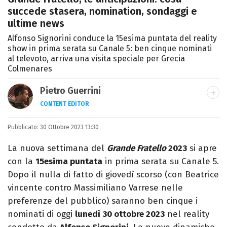
succede stasera, nomination, sondaggi e
ultime news
Alfonso Signorini conduce la 15esima puntata del reality
show in prima serata su Canale 5: ben cinque nominati
al televoto, arriva una visita speciale per Grecia
Colmenares
Pietro Guerrini
CONTENT EDITOR
Laurea in Lettere, smania di viaggi e
Pubblicato:
30 Ottobre 2023 13:30
passione per i cartoni (della pizza e della
Pixar).
La nuova settimana del
Grande Fratello
2023
si apre
con la
15esima puntata
in prima serata su Canale 5.
Dopo il nulla di fatto di giovedì scorso (con Beatrice
vincente contro Massimiliano Varrese nelle
preferenze del pubblico) saranno ben cinque i
nominati di oggi
lunedì 30 ottobre 2023
nel reality