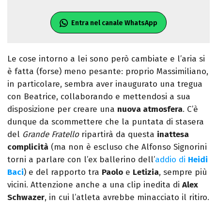
Entra nel canale WhatsApp
Le cose intorno a lei sono però cambiate e l’aria si
è fatta (forse) meno pesante: proprio Massimiliano,
in particolare, sembra aver inaugurato una tregua
con Beatrice, collaborando e mettendosi a sua
disposizione per creare una
nuova atmosfera
. C’è
dunque da scommettere che la puntata di stasera
del
Grande Fratello
ripartirà da questa
inattesa
complicità
(ma non è escluso che Alfonso Signorini
torni a parlare con l’ex ballerino dell’
addio di
Heidi
Baci
) e del rapporto tra
Paolo
e
Letizia
, sempre più
vicini. Attenzione anche a una clip inedita di
Alex
Schwazer
, in cui l’atleta avrebbe minacciato il ritiro.